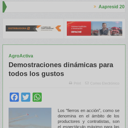
Aapresid 2026
 a Trabajadores Rurales
Legisladores y Especialistas abordaron 
AgroActiva
Demostraciones dinámicas para
todos los gustos
Print
Correo Electrónico
Facebook
Twitter
WhatsApp
Los “fierros en acción”, como se
denomina en el ámbito de los
productores y contratistas, son
el espectáculo máximo para las