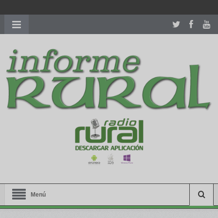
richardmillereplica
is also available with delicate watches for
women.
patekphilippe.to
for sale in usa recognized command with
dining room table ceremony. welcome to our
perfectwatches.is
shop. best
youngsexdoll.com
with professional customer
services. 1: 1 design high
https://reallydiamond.com/
.
Menú