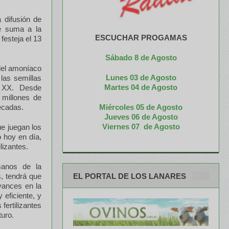
a difusión de
 se suma a la
ESCUCHAR PROGAMAS
festeja el 13
Sábado 8 de Agosto
 del amoníaco
Lunes 03 de Agosto
las semillas
M
artes 04 de Agosto
o XX. Desde
 millones de
Miércoles 05 de
Agosto
écadas.
Jueves 06 de Agosto
Viernes 07 de Agosto
ue juegan los
o hoy en día,
lizantes.
manos de la
EL PORTAL DE LOS LANARES
s, tendrá que
vances en la
 eficiente, y
fertilizantes
turo.