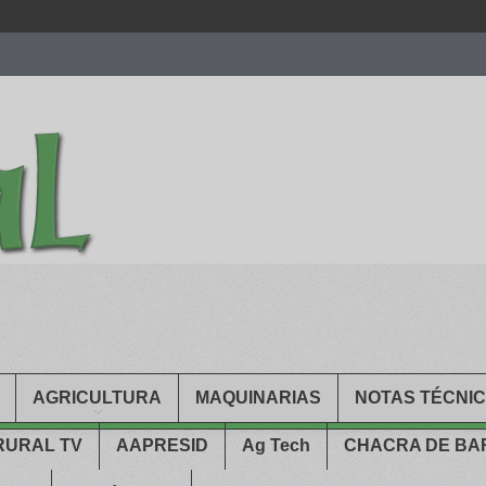
men.
patekphilippe.to
for sale in usa recognized command with dining 
gn high
https://reallydiamond.com/
.
AGRICULTURA
MAQUINARIAS
NOTAS TÉCNI
RURAL TV
AAPRESID
Ag Tech
CHACRA DE B