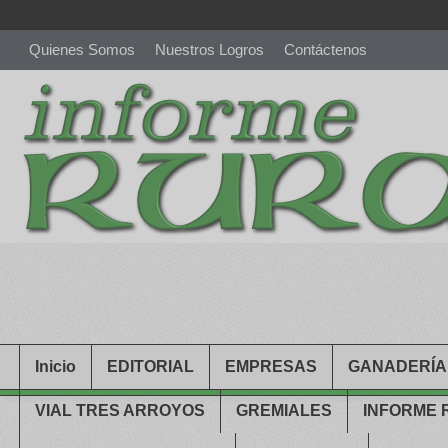
Quienes Somos
Nuestros Logros
Contáctenos
richardmillereplica
is also available with delicate watches for wo
youngsexdoll.com
with professional customer services. 1: 1 desi
Inicio
EDITORIAL
EMPRESAS
GANADERÍA
VIAL TRES ARROYOS
GREMIALES
INFORME 