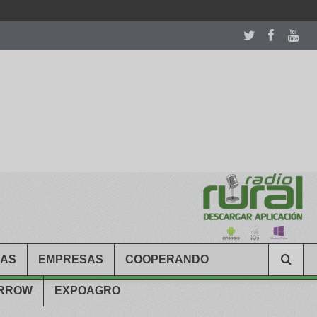
room table ceremony. welcome to our
perfectwatches.is
shop. best
CAS
EMPRESAS
COOPERANDO
ARROW
EXPOAGRO