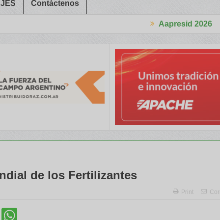
JES
Contáctenos
Aapresid 2026
n a Trabajadores Rurales
Legisladores y Especialistas abordaron
dial de los Fertilizantes
Print
Cor
cebook
Twitter
WhatsApp