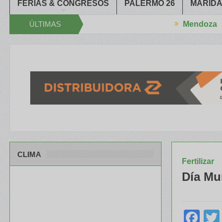
FERIAS & CONGRESOS
PALERMO 26
MARIDA
ÚLTIMAS
Mendoza
erró el XXXIV Congreso Aapresid
El RENATRE y el INTA capacitaro
NOTICIAS
CLIMA
Fertilizar
Día Mun
Fa