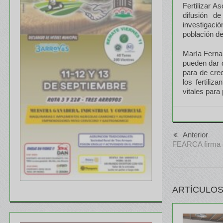
Fertilizar A
difusión d
investigació
población d
María Fernan
pueden dar 
para de crec
los fertili
vitales para
Anterior
FEARCA firma c
ARTÍCULOS