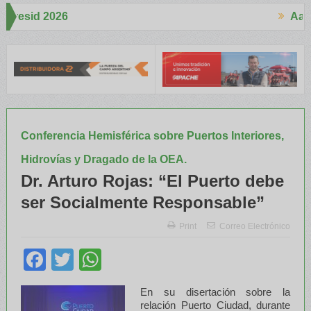
Aapresid 2026
Aap
ertó mucho interés en el Congreso
Del Cono Sur al Mundo
Jáuregu
Conferencia Hemisférica sobre Puertos Interiores,
Hidrovías y Dragado de la OEA.
Dr. Arturo Rojas: “El Puerto debe
ser Socialmente Responsable”
Print
Correo Electrónico
Facebook
Twitter
WhatsApp
En su disertación sobre la
relación Puerto Ciudad, durante