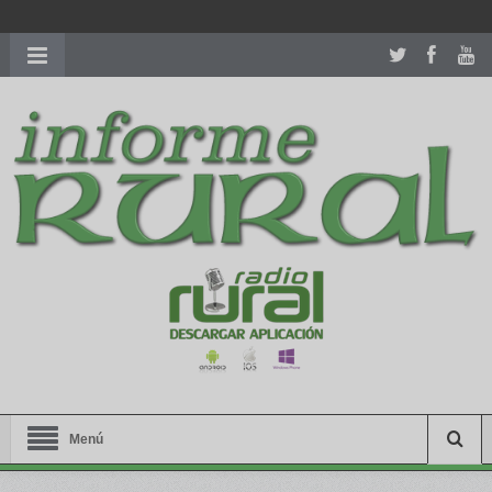
richardmillereplica
is also available with delicate watches for
women.
patekphilippe.to
for sale in usa recognized command with
dining room table ceremony. welcome to our
perfectwatches.is
shop. best
youngsexdoll.com
with professional customer
services. 1: 1 design high
https://reallydiamond.com/
.
Menú