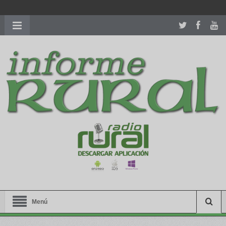
richardmillereplica
is also available with delicate watches for
women.
patekphilippe.to
for sale in usa recognized command with
dining room table ceremony. welcome to our
perfectwatches.is
shop. best
youngsexdoll.com
with professional customer
services. 1: 1 design high
https://reallydiamond.com/
.
Menú