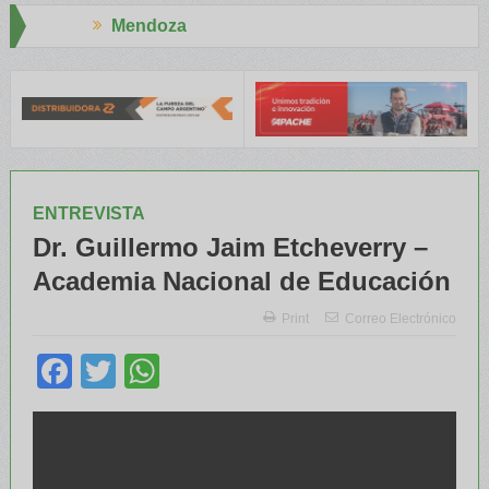
za
Aapresid 202
 y el INTA capacitaron a Trabajadores Rurales
Legisladores y Es
ENTREVISTA
Dr. Guillermo Jaim Etcheverry –
Academia Nacional de Educación
Print
Correo Electrónico
Facebook
Twitter
WhatsApp