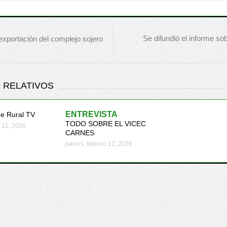
Se difundió el informe so
exportación del complejo sojero
 RELATIVOS
ENTREVISTA
me Rural TV
TODO SOBRE EL VICEC
o 12, 2026
CARNES
jueves, febrero 12, 2026