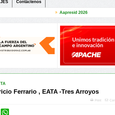
JES
Contáctenos
Aapresid 2026
s Competitivo
Periurbanos, 3 Provincias compartieron herramientas
STA
ricio Ferrario , EATA -Tres Arroyos
Print
Cor
cebook
Twitter
WhatsApp