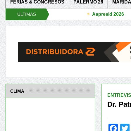
FERIAS & CONGRESOS
PALERMO 26
MARIDA
ÚLTIMAS
Aapresid 2026
tó en el BCR Agtech Forum
Reglas de juego claras para un agro má
NOTICIAS
CLIMA
ENTREVI
Dr. Pat
Fa