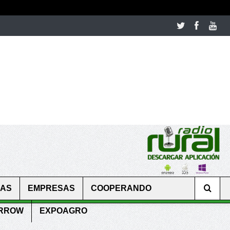
room table ceremony. welcome to our
perfectwatches.is
shop. best
CAS
EMPRESAS
COOPERANDO
ARROW
EXPOAGRO