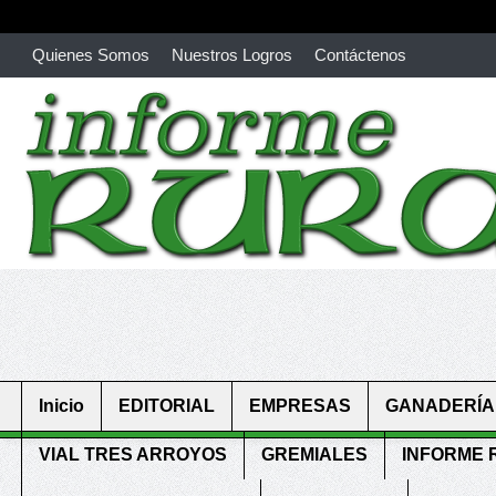
Quienes Somos
Nuestros Logros
Contáctenos
richardmillereplica
is also available with delicate watches for wo
youngsexdoll.com
with professional customer services. 1: 1 desi
Inicio
EDITORIAL
EMPRESAS
GANADERÍA
VIAL TRES ARROYOS
GREMIALES
INFORME 