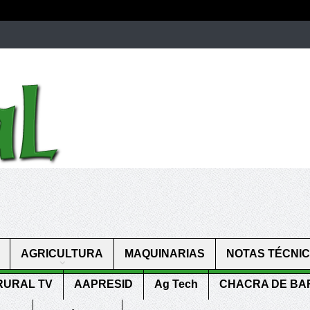
men.
patekphilippe.to
for sale in usa recognized command with dining 
gn high
https://reallydiamond.com/
.
AGRICULTURA
MAQUINARIAS
NOTAS TÉCNI
RURAL TV
AAPRESID
Ag Tech
CHACRA DE B