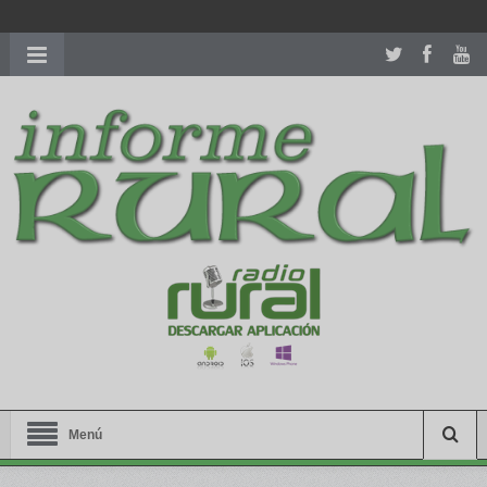
richardmillereplica
is also available with delicate watches for
women.
patekphilippe.to
for sale in usa recognized command with
dining room table ceremony. welcome to our
perfectwatches.is
shop. best
youngsexdoll.com
with professional customer
services. 1: 1 design high
https://reallydiamond.com/
.
Menú