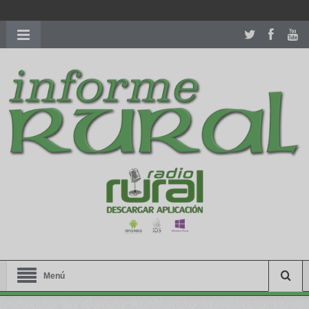
richardmillereplica
is also available with delicate watches for
women.
patekphilippe.to
for sale in usa recognized command with
dining room table ceremony. welcome to our
perfectwatches.is
shop. best
youngsexdoll.com
with professional customer
services. 1: 1 design high
https://reallydiamond.com/
.
Menú