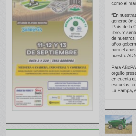
como el man
“En nuestras
generación d
‘País de la 
libro. Y se
de nuestros
años gobern
para el aba
nuestro ADN 
Para ABoPA,
orgullo pres
en cuenta qu
escuelas, co
La Pampa, e