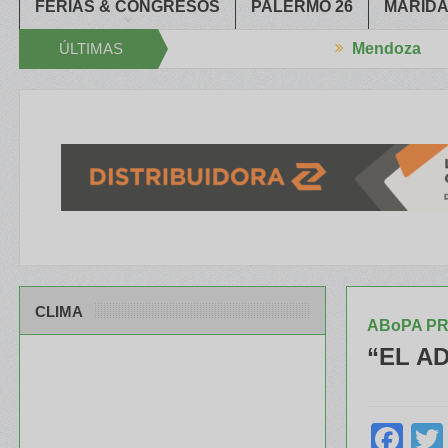
FERIAS & CONGRESOS
PALERMO 26
MARIDA
ÚLTIMAS
Mendoza
ró el XXXIV Congreso Aapresid
El RENATRE y el INTA capacitaron 
NOTICIAS
CLIMA
ABoPA P
“EL A
Fa