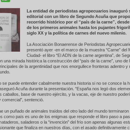
La entidad de periodistas agropecuarios inauguró s
editorial con un libro de Segundo Acuña que prop
recorrido histórico por el “país de la carne”, desde
de los primeros animales hasta los pujantes frigorí
siglo XX y la política de carnes del nuevo milenio.
La Asociación Bonaerense de Periodistas Agropecuar
presentó ayer -en el marco de la muestra “Carne” del 
Ciudad- el libro “El ADN de la carne argentina”, de Se
n una mirada histórica la construcción del “país de la carne”, uno de 
incipales de la argentinidad que nos enorgullece fronteras adentro y 
mundo.
 se puede entender cabalmente nuestra historia si no se conoce la hi
 aseguró Acuña durante la presentación. “España nos legó dos eleme
os caballos, base de nuestro ejército, y la vacas, eje de nuestro poder
 comercial”, sentenció.
e un puñado de animales traídos del otro lado del mundo terminaron
os como país es uno de los enigmas que responde el libro paso a pas
ataderos, saladeros o la “invención” del frío son apenas algunas es
sionante que finaliza en nuestros días, con el asado definitivamente