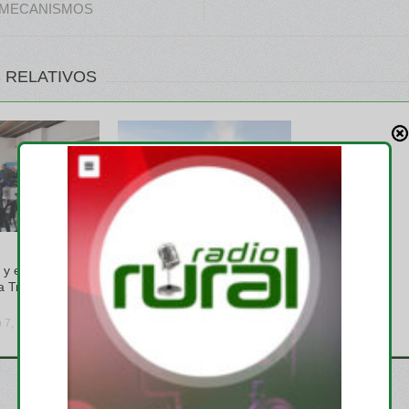
MECANISMOS
 RELATIVOS
GREMIALES
y el INTA
Se renovaron las autoridades
a Trabajadores
en CARBAP, Pablo Ginestet
es el nuevo presidente
o 7, 2026
viernes, julio 31, 2026