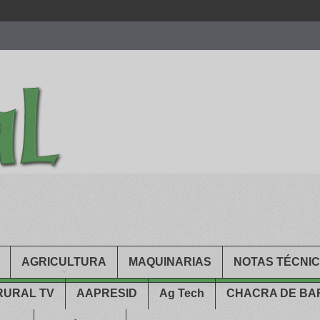
men.
patekphilippe.to
for sale in usa recognized command with dining 
gn high
https://reallydiamond.com/
.
AGRICULTURA
MAQUINARIAS
NOTAS TÉCNI
RURAL TV
AAPRESID
Ag Tech
CHACRA DE B