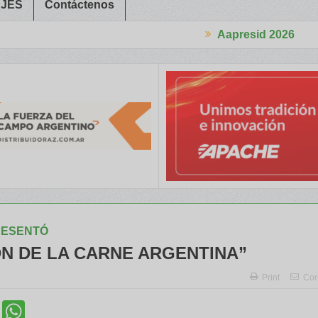
JES
Contáctenos
Aapresid 2026
a Trabajadores Rurales
Legisladores y Especialistas abordaron c
RESENTÓ
DN DE LA CARNE ARGENTINA”
Print
Cor
cebook
Twitter
WhatsApp