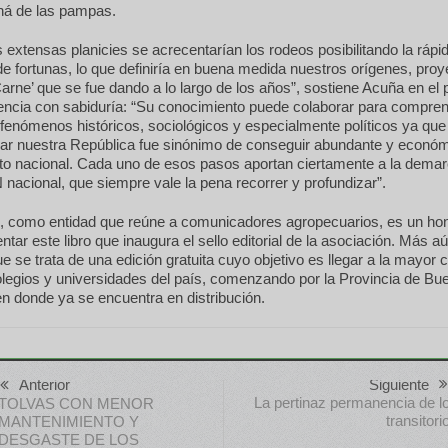
á de las pampas.
 extensas planicies se acrecentarían los rodeos posibilitando la rápi
e fortunas, lo que definiría en buena medida nuestros orígenes, proy
Carne’ que se fue dando a lo largo de los años”, sostiene Acuña en el 
ntencia con sabiduría: “Su conocimiento puede colaborar para compr
 fenómenos históricos, sociológicos y especialmente políticos ya qu
ar nuestra República fue sinónimo de conseguir abundante y econó
sto nacional. Cada uno de esos pasos aportan ciertamente a la dema
nacional, que siempre vale la pena recorrer y profundizar”.
 como entidad que reúne a comunicadores agropecuarios, es un hon
entar este libro que inaugura el sello editorial de la asociación. Más a
e se trata de una edición gratuita cuyo objetivo es llegar a la mayor 
legios y universidades del país, comenzando por la Provincia de Bu
n donde ya se encuentra en distribución.
Anterior
Siguiente
La pertinaz permanencia de l
TOLVAS CON MENOR
transitori
MANTENIMIENTO Y
DESGASTE DE LOS