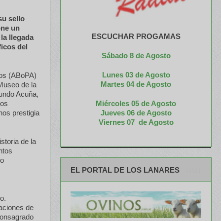
u sello
one un
ESCUCHAR PROGAMAS
 la llegada
ficos del
Sábado 8 de Agosto
Lunes 03 de Agosto
ios (ABoPA)
M
artes 04 de Agosto
Museo de la
gundo Acuña,
Miércoles 05 de
Agosto
los
Jueves 06 de Agosto
nos prestigia
Viernes 07 de Agosto
storia de la
ntos
ío
EL PORTAL DE LOS LANARES
o.
taciones de
 consagrado