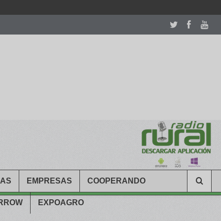
room table ceremony. welcome to our
perfectwatches.is
shop. best
CAS
EMPRESAS
COOPERANDO
ARROW
EXPOAGRO