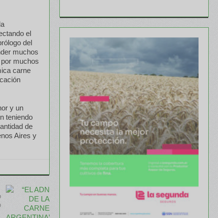
da
ectando el
prólogo del
ender muchos
e por muchos
mica carne
rcación
or y un
ún teniendo
cantidad de
enos Aires y
o
o