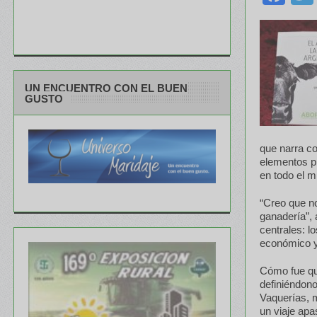
UN ENCUENTRO CON EL BUEN
GUSTO
que narra co
elementos pr
en todo el 
“Creo que no
ganadería”,
centrales: l
económico y
Cómo fue qu
definiéndon
Vaquerías, m
un viaje apa