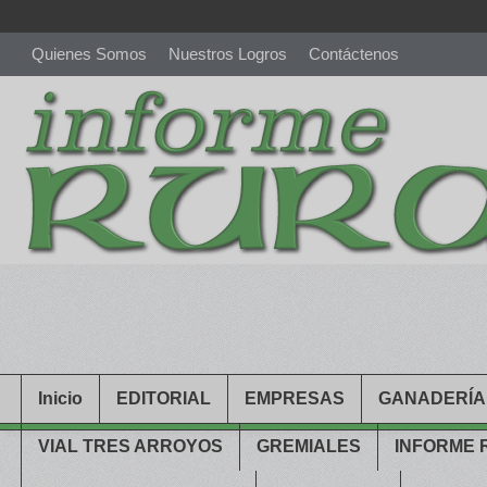
Quienes Somos
Nuestros Logros
Contáctenos
richardmillereplica
is also available with delicate watches for wo
youngsexdoll.com
with professional customer services. 1: 1 desi
Inicio
EDITORIAL
EMPRESAS
GANADERÍA
VIAL TRES ARROYOS
GREMIALES
INFORME 