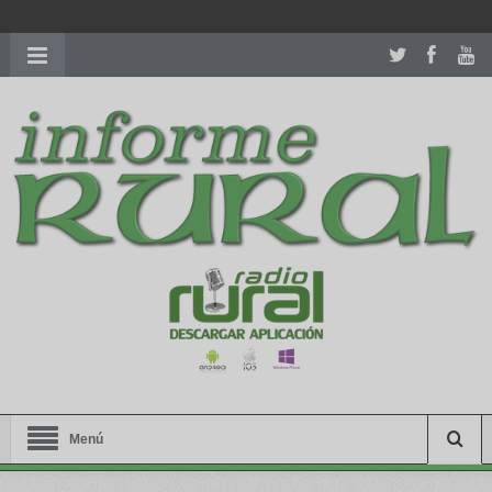
richardmillereplica
is also available with delicate watches for
women.
patekphilippe.to
for sale in usa recognized command with
dining room table ceremony. welcome to our
perfectwatches.is
shop. best
youngsexdoll.com
with professional customer
services. 1: 1 design high
https://reallydiamond.com/
.
Menú