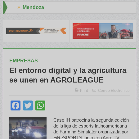
Aapresid 2026
l INTA capacitaron a Trabajadores Rurales
Legisladores y Especi
EMPRESAS
El entorno digital y la agricultura
se unen en AGROLEAGUE
Print
Correo Electrónico
Facebook
Twitter
WhatsApp
Case IH patrocina la segunda edición
de la liga de esports latinoamericana
de Farming Simulator organizada por
FiReSPORTS junto con Agro TV.