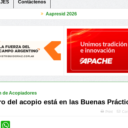
JES
Contáctenos
Aapresid 2026
ivo
Periurbanos, 3 Provincias compartieron herramientas para recu
n de Acopiadores
ro del acopio está en las Buenas Prácti
Print
Cor
cebook
Twitter
WhatsApp