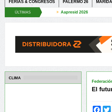
FERIAS & CONGRESOS
PALERMO 26
MARIDA
ÚLTIMAS
Aapresid 2026
CR Agtech Forum
Reglas de juego claras para un agro más Competit
NOTICIAS
CLIMA
Federació
El futu
Fa