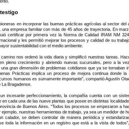
ento.
testigo
ioneras en incorporar las buenas prácticas agrícolas al sector del
 una empresa familiar con más de 45 años de trayectoria. En marz
guió certificar por primera vez la Norma de Calidad IRAM NM 32
rnacional y les permitió mejorar los procesos y calidad de su trabaj
ayor sustentabilidad con el medio ambiente.
 camino nos ordenó la vida diaria y simplificó nuestras tareas. Hac
n pleno crecimiento y abriendo nuevas sucursales, pero a la v
una gran dimensión de problemas cotidianos que ya se tornaban i
Buenas Prácticas implica un proceso de mejora continua donde la 
ecursos humanos es sumamente importante”, compartió Agustín Otae
e La Bragadense.
 un incesante perfeccionamiento, la compañía cuenta con un siste
e en cada una de las nueve plantas que posee en distintas localidade
 provincia de Buenos Aires. “Todos los procesos se empezaron a ha
or ejemplo, nuestras herramientas de trabajo, ya sea un medidor de
un calador, se deben controlar de manera periódica y estandariz
e toda la información en un registro que está a la vista de todos”