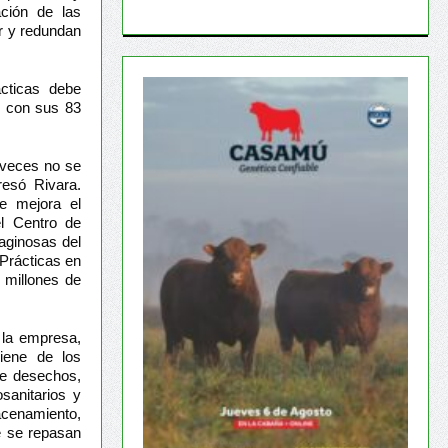
ación de las
r y redundan
ácticas debe
e con sus 83
 veces no se
resó Rivara.
e mejora el
el Centro de
eaginosas del
 Prácticas en
 millones de
 la empresa,
giene de los
de desechos,
sanitarios y
acenamiento,
e se repasan