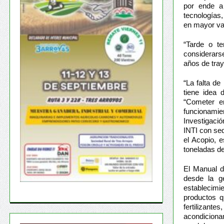
por ende a 
tecnologías
en mayor val
“Tarde o te
considerars
años de tray
“La falta d
tiene idea 
“Cometer e
funcionamie
Investigació
INTI con sed
el Acopio, 
toneladas d
El Manual d
desde la ge
establecimi
productos q
fertilizant
acondiciona