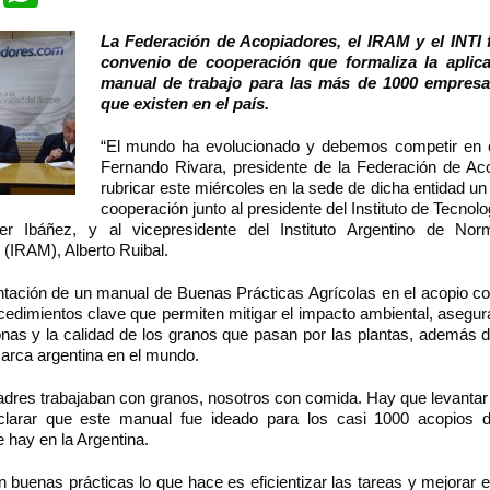
La Federación de Acopiadores, el IRAM y el INTI 
convenio de cooperación que formaliza la aplic
manual de trabajo para las más de 1000 empresa
que existen en el país.
“El mundo ha evolucionado y debemos competir en ca
Fernando Rivara, presidente de la Federación de Aco
rubricar este miércoles en la sede de dicha entidad u
cooperación junto al presidente del Instituto de Tecnolog
ier Ibáñez, y al vicepresidente del Instituto Argentino de Nor
n (IRAM), Alberto Ruibal.
tación de un manual de Buenas Prácticas Agrícolas en el acopio c
cedimientos clave que permiten mitigar el impacto ambiental, asegur
nas y la calidad de los granos que pasan por las plantas, además d
marca argentina en el mundo.
dres trabajaban con granos, nosotros con comida. Hay que levantar l
clarar que este manual fue ideado para los casi 1000 acopios d
 hay en la Argentina.
n buenas prácticas lo que hace es eficientizar las tareas y mejorar e