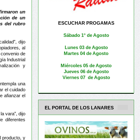
firmaron un
ación de un
ESCUCHAR PROGAMAS
s del rubro
Sábado 1° de Agosto
lidad”, dijo
Lunes 03 de Agosto
piadores, al
M
artes 04 de Agosto
n convenio de
ía Industrial
Miércoles 05 de
Agosto
malización y
Jueves 06 de Agosto
Viernes 07 de Agosto
ontempla una
ar el cuidado
e afianzar el
EL PORTAL DE LOS LANARES
a vara”, dijo
e diferentes
l producto, y