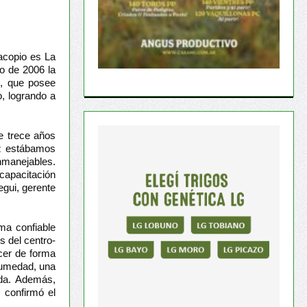
 acopio es La
o de 2006 la
4, que posee
o, logrando a
e trece años
ez estábamos
nmanejables.
capacitación
gui, gerente
ma confiable
s del centro-
cer de forma
 humedad, una
ada. Además,
, confirmó el