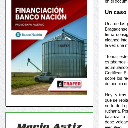
en el docum
Un caso 
Una de las p
Bragadense,
firma consi
alcance inte
la vez una m
“Tomar este
estábamos e
acumulando 
Certificar 
sobre los r
de acopio d
Hoy, y tras
que se repit
norte de la
rutinaria. P
balanza, o 
debe volcars
ejecutivo.