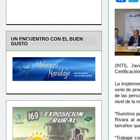
UN ENCUENTRO CON EL BUEN
GUSTO
(INTI), Jav
Certificació
La implemen
serie de pro
de las perso
nivel de la 
“Nuestros pa
Rivara al a
tamaños que
“Trabajar co