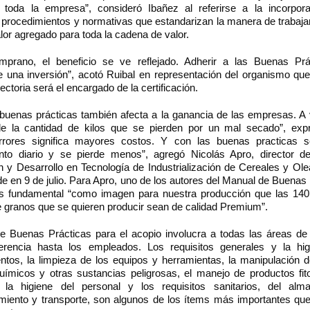
toda la empresa”, consideró Ibañez al referirse a la incorpor
, procedimientos y normativas que estandarizan la manera de trabaja
or agregado para toda la cadena de valor.
mprano, el beneficio se ve reflejado. Adherir a las Buenas Pr
e una inversión”, acotó Ruibal en representación del organismo qu
ectoria será el encargado de la certificación.
e buenas prácticas también afecta a la ganancia de las empresas. A
de la cantidad de kilos que se pierden por un mal secado”, exp
rrores significa mayores costos. Y con las buenas practicas s
nto diario y se pierde menos”, agregó Nicolás Apro, director d
n y Desarrollo en Tecnología de Industrialización de Cereales y Ol
e en 9 de julio. Para Apro, uno de los autores del Manual de Buenas
es fundamental “como imagen para nuestra producción que las 140
e granos que se quieren producir sean de calidad Premium”.
e Buenas Prácticas para el acopio involucra a todas las áreas de
rencia hasta los empleados. Los requisitos generales y la hi
entos, la limpieza de los equipos y herramientas, la manipulación 
uímicos y otras sustancias peligrosas, el manejo de productos fito
es, la higiene del personal y los requisitos sanitarios, del alm
miento y transporte, son algunos de los ítems más importantes qu