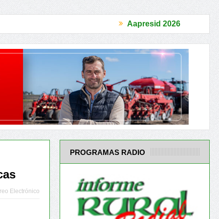
Aapresid 2026
perar la Confianza
El Acuerdo Mercosur-UE es un antes y un despu
PROGRAMAS RADIO
cas
reo Electrónico