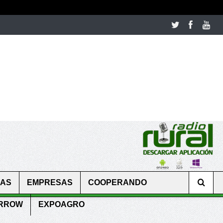
room table ceremony. welcome to our
perfectwatches.is
shop. best
CAS
EMPRESAS
COOPERANDO
ARROW
EXPOAGRO