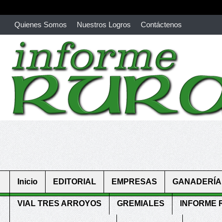
Quienes Somos
Nuestros Logros
Contáctenos
richardmillereplica
is also available with delicate watches for wo
youngsexdoll.com
with professional customer services. 1: 1 desi
Inicio
EDITORIAL
EMPRESAS
GANADERÍA
VIAL TRES ARROYOS
GREMIALES
INFORME 