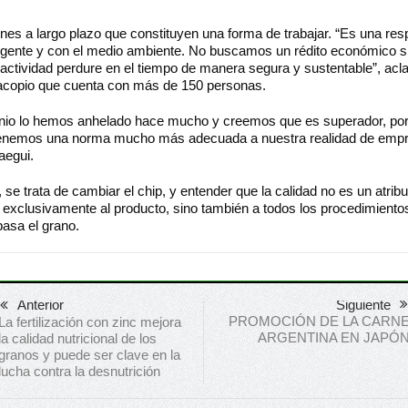
nes a largo plazo que constituyen una forma de trabajar. “Es una res
n gente y con el medio ambiente. No buscamos un rédito económico s
actividad perdure en el tiempo de manera segura y sustentable”, acla
 acopio que cuenta con más de 150 personas.
nio lo hemos anhelado hace mucho y creemos que es superador, po
tenemos una norma mucho más adecuada a nuestra realidad de empr
aegui.
a, se trata de cambiar el chip, y entender que la calidad no es un atrib
 exclusivamente al producto, sino también a todos los procedimiento
pasa el grano.
Anterior
Siguiente
PROMOCIÓN DE LA CARN
La fertilización con zinc mejora
ARGENTINA EN JAPÓ
la calidad nutricional de los
granos y puede ser clave en la
lucha contra la desnutrición