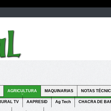
men.
patekphilippe.to
for sale in usa recognized command with dining 
gn high
https://reallydiamond.com/
.
AGRICULTURA
MAQUINARIAS
NOTAS TÉCNI
RURAL TV
AAPRESID
Ag Tech
CHACRA DE B