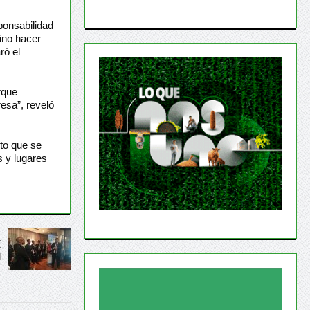
ponsabilidad
ino hacer
ró el
rque
esa”, reveló
uto que se
s y lugares
E
N