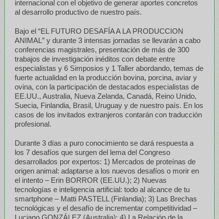
internacional con el objetivo de generar aportes concretos
al desarrollo productivo de nuestro país.
Bajo el “EL FUTURO DESAFÍA A LA PRODUCCION
ANIMAL” y durante 3 intensas jornadas se llevarán a cabo
conferencias magistrales, presentación de más de 300
trabajos de investigación inéditos con debate entre
especialistas y 6 Simposios y 1 Taller abordando, temas de
fuerte actualidad en la producción bovina, porcina, aviar y
ovina, con la participación de destacados especialistas de
EE.UU., Australia, Nueva Zelanda, Canadá, Reino Unido,
Suecia, Finlandia, Brasil, Uruguay y de nuestro país. En los
casos de los invitados extranjeros contarán con traducción
profesional.
Durante 3 días a puro conocimiento se dará respuesta a
los 7 desafíos que surgen del lema del Congreso
desarrollados por expertos: 1) Mercados de proteínas de
origen animal: adaptarse a los nuevos desafíos o morir en
el intento – Erin BORROR (EE.UU.); 2) Nuevas
tecnologías e inteligencia artificial: todo al alcance de tu
smartphone – Matti PASTELL (Finlandia); 3) Las Brechas
tecnológicas y el desafío de incrementar competitividad –
Luciano GONZÁLEZ (Australia); 4) La Relación de la