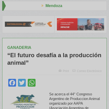
Mendoza
esid
El RENATRE y el INTA capacitaron a Trabajadores Rurales
GANADERIA
“El futuro desafía a la producción
animal”
Print
Correo Electrónico
Facebook
Twitter
WhatsApp
Se acerca el 44° Congreso
Argentino de Produccion Animal
organizado por AAPA
(Asociación Argentina de