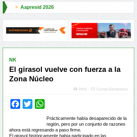
6
Aapresid 2026
la encrucijada entre lo que Exige el Plato
IICA y Aapresid fortalec
NK
El girasol vuelve con fuerza a la
Zona Núcleo
Print
Correo Electrónico
Facebook
Twitter
WhatsApp
Prácticamente había desaparecido de la
región, pero por un conjunto de razones
ahora está regresando a paso firme.
El girasol históricamente había participado en las