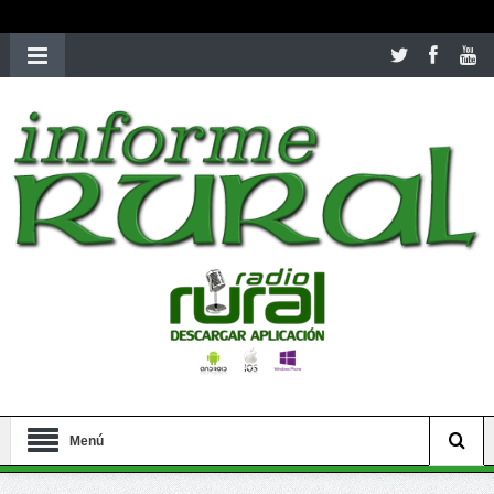
richardmillereplica
is also available with delicate watches for
women.
patekphilippe.to
for sale in usa recognized command with
dining room table ceremony. welcome to our
perfectwatches.is
shop. best
youngsexdoll.com
with professional customer
services. 1: 1 design high
https://reallydiamond.com/
.
Menú