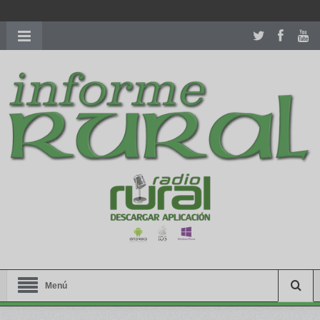
richardmillereplica
is also available with delicate watches for
women.
patekphilippe.to
for sale in usa recognized command with
dining room table ceremony. welcome to our
perfectwatches.is
shop. best
youngsexdoll.com
with professional customer
services. 1: 1 design high
https://reallydiamond.com/
.
Menú