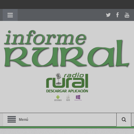
richardmillereplica
is also available with delicate watches for
women.
patekphilippe.to
for sale in usa recognized command with
dining room table ceremony. welcome to our
perfectwatches.is
shop. best
youngsexdoll.com
with professional customer
services. 1: 1 design high
https://reallydiamond.com/
.
Menú