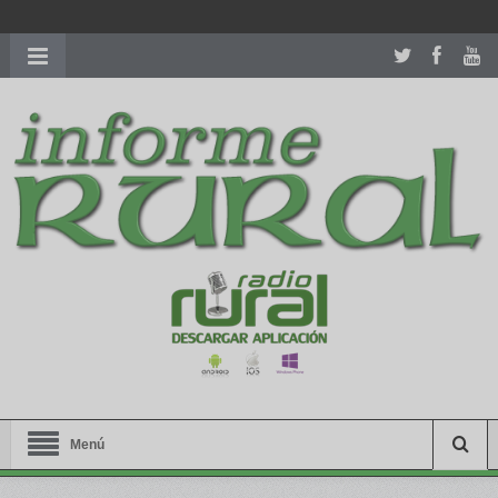
richardmillereplica
is also available with delicate watches for
women.
patekphilippe.to
for sale in usa recognized command with
dining room table ceremony. welcome to our
perfectwatches.is
shop. best
youngsexdoll.com
with professional customer
services. 1: 1 design high
https://reallydiamond.com/
.
Menú