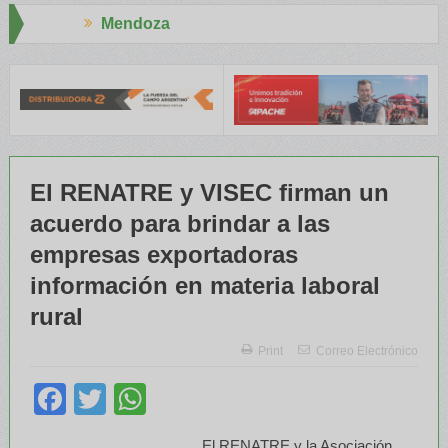
a
Aapresid 2026
 el INTA capacitaron a Trabajadores Rurales
Legisladores y Esp
El RENATRE y VISEC firman un
acuerdo para brindar a las
empresas exportadoras
información en materia laboral
rural
Print
Correo Electrónico
Facebook
Twitter
WhatsApp
El RENATRE y la Asociación