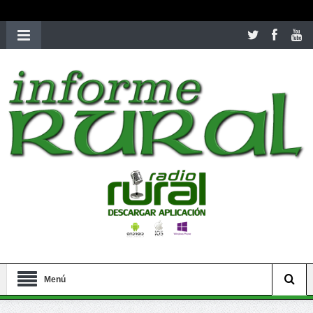
richardmillereplica
is also available with delicate watches for
women.
patekphilippe.to
for sale in usa recognized command with
dining room table ceremony. welcome to our
perfectwatches.is
shop. best
youngsexdoll.com
with professional customer
services. 1: 1 design high
https://reallydiamond.com/
.
Menú