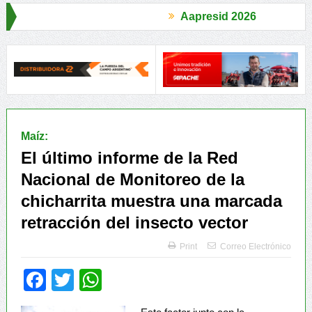
Aapresid 2026
dores Rurales
Legisladores y Especialistas abordaron claves para
Maíz:
El último informe de la Red
Nacional de Monitoreo de la
chicharrita muestra una marcada
retracción del insecto vector
Print
Correo Electrónico
Facebook
Twitter
WhatsApp