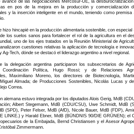
e avance de las negociaciones Mercosur-UE, la desburocratización
vas en pos de la mejora en la producción y comercialización d
iales y la inserción inteligente en el mundo, teniendo como premisa
io.
hizo hincapié en la producción alimentaria sostenible, con especial 
de los suelos sanos para fortalecer el rol de la agricultura en el des
ndial, uno de los ejes tratados en la Reunión Ministerial de Agricul
nalizaron cuestiones relativas la aplicación de tecnología e innova
y Ag-Tech, dónde se destacó el liderazgo argentino a nivel regional.
e la delegación argentina participaron los subsecretarios de Agric
 Coordinación Política, Hugo Rossi; y de Relaciones Agroi
ales, Maximiliano Moreno, los directores de Biotecnología, Mar
 Miguel Almada; de Producciones Sostenibles, Nicolás Lucas y d
lejo Correa.
ón alemana estuvo integrada por los diputados Alois Gerig, MdB (CD
gación; Albert Stegemann, MdB (CDU/CSU), Uwe Schmidt, MdB (S
dB (SPD), Peter Felser, MdB (AfD), Nicole Bauer, MdB (FDP), A
DIE LINKE.) y Harald Ebner, MdB (BÜNDNIS 90/DIE GRÜNEN); el C
opecuarios de la Embajada, Bernd Christiansen y el Asesor Agrope
ristóbal Zimmermann.