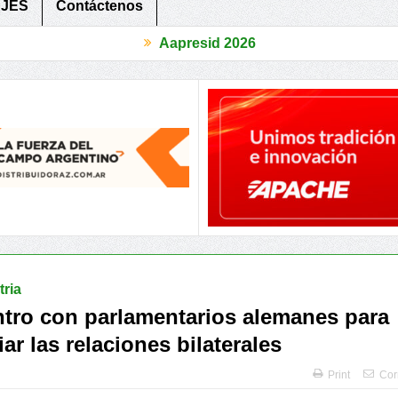
JES
Contáctenos
Aapresid 2026
itivo
Periurbanos, 3 Provincias compartieron herramientas para re
ria
tro con parlamentarios alemanes para
ar las relaciones bilaterales
Print
Cor