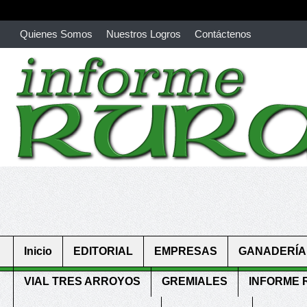
Quienes Somos
Nuestros Logros
Contáctenos
richardmillereplica
is also available with delicate watches for wo
youngsexdoll.com
with professional customer services. 1: 1 desi
Inicio
EDITORIAL
EMPRESAS
GANADERÍA
VIAL TRES ARROYOS
GREMIALES
INFORME 