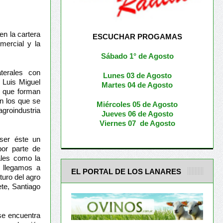
en la cartera
ESCUCHAR PROGAMAS
omercial y la
Sábado 1° de Agosto
aterales con
Lunes 03 de Agosto
, Luis Miguel
M
artes 04 de Agosto
s que forman
on los que se
Miércoles 05 de
Agosto
agroindustria
Jueves 06 de Agosto
Viernes 07 de Agosto
 ser éste un
por parte de
ales como la
 llegamos a
EL PORTAL DE LOS LANARES
turo del agro
te, Santiago
se encuentra