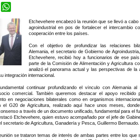
cebook
Twitter
WhatsApp
Etchevehere encabezó la reunión que se llevó a cabo 
agroindustrial en pos de fortalecer el intercambio c
cooperación entre los países.
Con el objetivo de profundizar las relaciones bil
Alemania, el secretario de Gobierno de Agroindustria
Etchevehere, recibió hoy a funcionarios de ese paí
parte de la Comisión de Alimentación y Agricultura c
analizó el panorama actual y las perspectivas de la 
su integración internacional.
ndamental continuar profundizando el vínculo con Alemania al
socio comercial. También queremos destacar el apoyo recibido 
nto en negociaciones bilaterales como en organismos internacion
el G20 de Agricultura, realizado aquí hace unos meses, donde
consenso a través de un documento unificado, fundamental para el fu
estacó Etchevehere, quien estuvo acompañado por el jefe de Gabine
el secretario de Agricultura, Ganadería y Pesca, Guillermo Bernaudo.
reunión se trataron temas de interés de ambas partes entre los que 