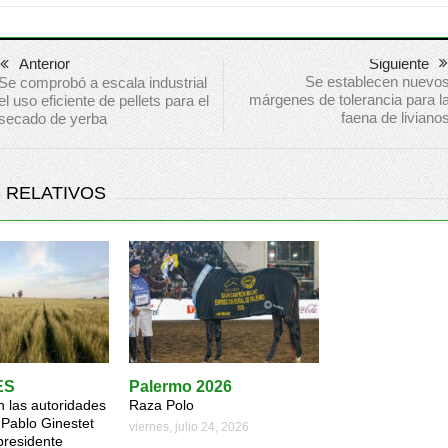
Anterior
Siguiente
Se establecen nuevo
Se comprobó a escala industrial
márgenes de tolerancia para l
el uso eficiente de pellets para el
faena de liviano
secado de yerba
 RELATIVOS
ES
Palermo 2026
 las autoridades
Raza Polo
Pablo Ginestet
viernes, julio 24, 2026
presidente