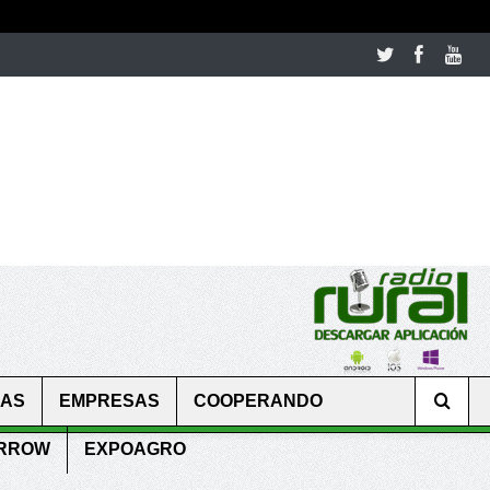
room table ceremony. welcome to our
perfectwatches.is
shop. best
CAS
EMPRESAS
COOPERANDO
ARROW
EXPOAGRO