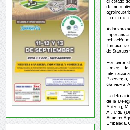
el estado d
de normati
agroindustr
libre comerc
Asimismo se 
importancia 
población mu
También se a
de Startups 
Por parte d
Urriza; de
Internacion
Bioenergía,
Ganadera, A
La delegaci
de la Dele
Spiering, M
Ali, MdB (
Asuntos Agr
Embajada, C