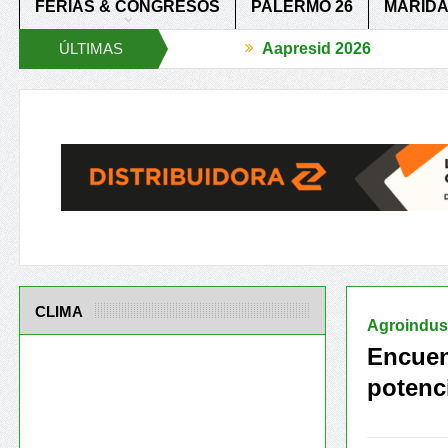
FERIAS & CONGRESOS
PALERMO 26
MARIDA
ÚLTIMAS
Aapresid 2026
 BCR Agtech Forum
Reglas de juego claras para un agro más Compet
NOTICIAS
CLIMA
Agroindust
Encuen
potenci