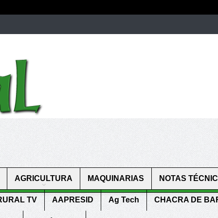
men.
patekphilippe.to
for sale in usa recognized command with dining 
gn high
https://reallydiamond.com/
.
AGRICULTURA
MAQUINARIAS
NOTAS TÉCNI
RURAL TV
AAPRESID
Ag Tech
CHACRA DE B