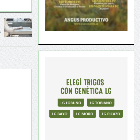
s
a
s