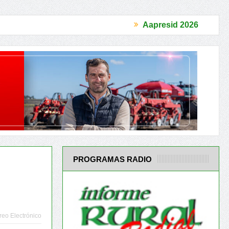
Aapresid 2026
cuperar la Confianza
El Acuerdo Mercosur-UE es un antes y un des
PROGRAMAS RADIO
reo Electrónico