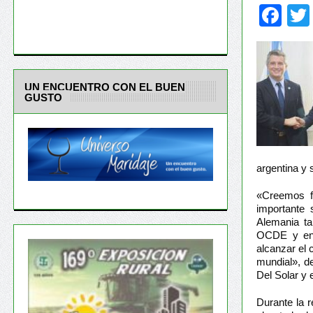
Fa
UN ENCUENTRO CON EL BUEN
GUSTO
argentina y 
«Creemos fu
importante 
Alemania ta
OCDE y en 
alcanzar el 
mundial», d
Del Solar y 
Durante la 