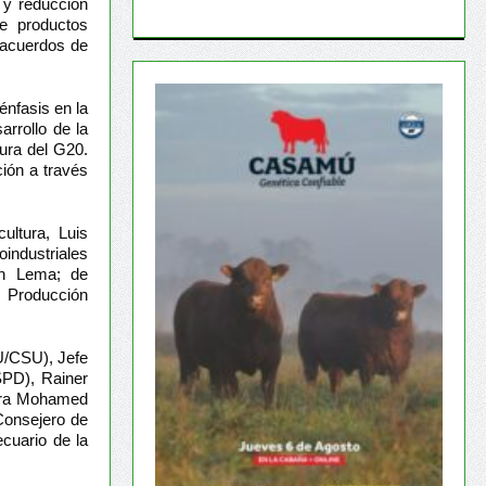
 y reducción
e productos
 acuerdos de
énfasis en la
arrollo de la
tura del G20.
ción a través
ultura, Luis
ndustriales
tin Lema; de
e Producción
U/CSU), Jefe
PD), Rainer
mira Mohamed
onsejero de
cuario de la