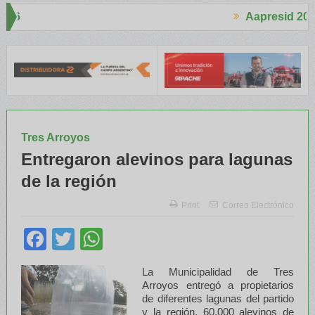
Aapresid 2026
Aapresid 
cho interés en el Congreso
Del Cono Sur al Mundo
Jáuregui Lord
Tres Arroyos
Entregaron alevinos para lagunas
de la región
Print
Correo Electrónico
Facebook
Twitter
WhatsApp
La Municipalidad de Tres
Arroyos entregó a propietarios
de diferentes lagunas del partido
y la región, 60.000 alevinos de