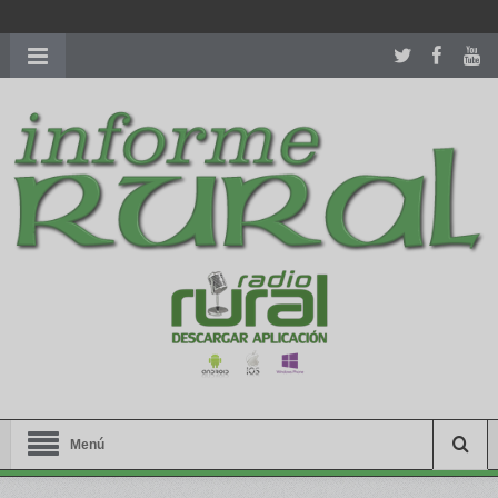
richardmillereplica
is also available with delicate watches for
women.
patekphilippe.to
for sale in usa recognized command with
dining room table ceremony. welcome to our
perfectwatches.is
shop. best
youngsexdoll.com
with professional customer
services. 1: 1 design high
https://reallydiamond.com/
.
Menú