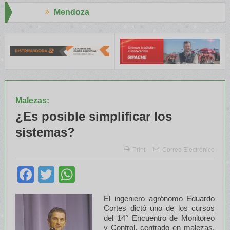
za
Aapresid 20
E y el INTA capacitaron a Trabajadores Rurales
Legisladores y E
Malezas:
¿Es posible simplificar los
sistemas?
Print
Correo Electrónico
Facebook
Twitter
WhatsApp
El ingeniero agrónomo Eduardo
Cortes dictó uno de los cursos
del 14° Encuentro de Monitoreo
y Control, centrado en malezas.