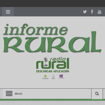
richardmillereplica
is also available with delicate watches for
women.
patekphilippe.to
for sale in usa recognized command with
dining room table ceremony. welcome to our
perfectwatches.is
shop. best
youngsexdoll.com
with professional customer
services. 1: 1 design high
https://reallydiamond.com/
.
Menú