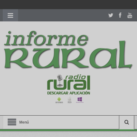
richardmillereplica
is also available with delicate watches for
women.
patekphilippe.to
for sale in usa recognized command with
dining room table ceremony. welcome to our
perfectwatches.is
shop. best
youngsexdoll.com
with professional customer
services. 1: 1 design high
https://reallydiamond.com/
.
Menú