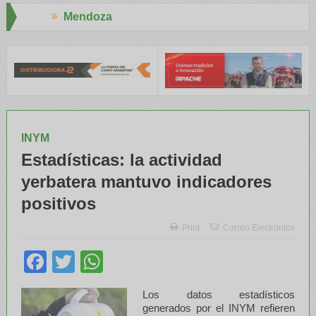
Aapresid 2026
 el INTA capacitaron a Trabajadores Rurales
Legisladores y Espe
INYM
Estadísticas: la actividad
yerbatera mantuvo indicadores
positivos
Print
Correo Electrónico
Facebook
Twitter
WhatsApp
Los datos estadísticos
generados por el INYM refieren