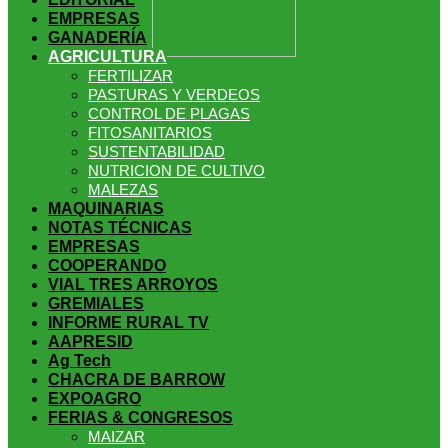
EMPRESAS
GANADERÍA
women.
patekphilippe.to
for sale in usa recognized command with
AGRICULTURA
FERTILIZAR
PASTURAS Y VERDEOS
CONTROL DE PLAGAS
FITOSANITARIOS
SUSTENTABILIDAD
NUTRICION DE CULTIVO
MALEZAS
MAQUINARIAS
dining room table ceremony. welcome to our
perfectwatches.is
NOTAS TÉCNICAS
EMPRESAS
COOPERANDO
VIAL TRES ARROYOS
GREMIALES
INFORME RURAL TV
AAPRESID
Ag Tech
CHACRA DE BARROW
shop. best
youngsexdoll.com
with professional customer
EXPOAGRO
FERIAS & CONGRESOS
MAIZAR