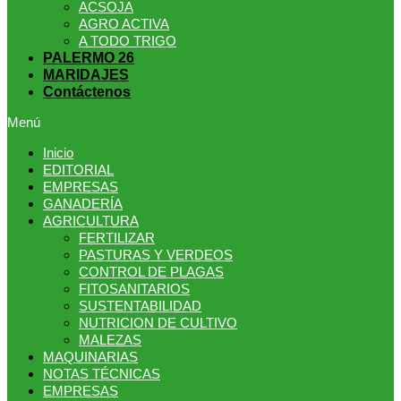
ACSOJA
AGRO ACTIVA
A TODO TRIGO
PALERMO 26
MARIDAJES
Contáctenos
services. 1: 1 design high
https://reallydiamond.com/
.
Menú
Inicio
EDITORIAL
EMPRESAS
GANADERÍA
AGRICULTURA
FERTILIZAR
PASTURAS Y VERDEOS
CONTROL DE PLAGAS
FITOSANITARIOS
SUSTENTABILIDAD
NUTRICION DE CULTIVO
MALEZAS
MAQUINARIAS
NOTAS TÉCNICAS
EMPRESAS