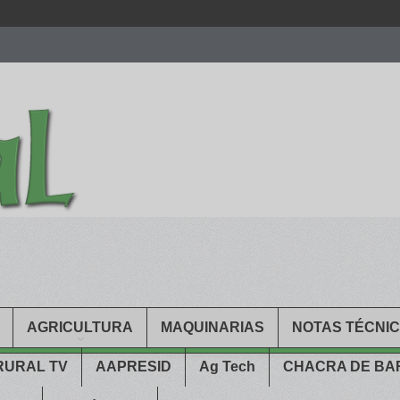
men.
patekphilippe.to
for sale in usa recognized command with dining 
gn high
https://reallydiamond.com/
.
AGRICULTURA
MAQUINARIAS
NOTAS TÉCNI
RURAL TV
AAPRESID
Ag Tech
CHACRA DE B