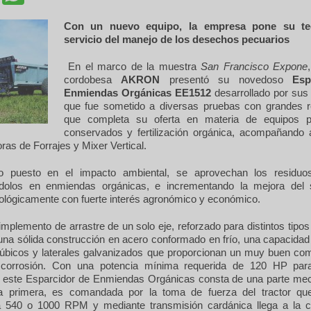
Con un nuevo equipo, la empresa pone su tec
servicio
del manejo de los desechos pecuarios
En el marco de la muestra
San Francisco Expone
cordobesa
AKRON
presentó su novedoso
Esp
Enmiendas Orgánicas EE1512
desarrollado por sus 
que fue sometido a diversas pruebas con grandes r
que completa su oferta en materia de equipos pa
conservados y fertilización orgánica, acompañando
as de Forrajes y Mixer Vertical.
o puesto en el impacto ambiental, se aprovechan los residuos
dolos en enmiendas orgánicas, e incrementando la mejora del s
iológicamente con fuerte interés agronómico y económico.
mplemento de arrastre de un solo eje, reforzado para distintos tipos
una sólida construcción en acero conformado en frío, una capacidad
úbicos y laterales galvanizados que proporcionan un muy buen co
a corrosión. Con una potencia mínima requerida de 120 HP par
, este Esparcidor de Enmiendas Orgánicas consta de una parte mec
 la primera, es comandada por la toma de fuerza del tractor q
 540 o 1000 RPM y mediante transmisión cardánica llega a la c