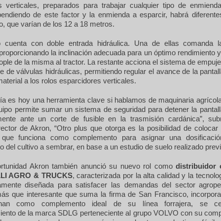
s verticales, preparados para trabajar cualquier tipo de enmiend
pendiendo de este factor y la enmienda a esparcir, habrá diferent
vo, que varían de los 12 a 18 metros.
o cuenta con doble entrada hidráulica. Una de ellas comanda l
roporcionando la inclinación adecuada para un óptimo rendimiento y 
ople de la misma al tractor. La restante acciona el sistema de empu
e de válvulas hidráulicas, permitiendo regular el avance de la panta
material a los rolos esparcidores verticales.
gía es hoy una herramienta clave si hablamos de maquinaria agrícola
uipo permite sumar un sistema de seguridad para detener la pantal
ente ante un corte de fusible en la trasmisión cardánica”, sub
rector de Akron, “Otro plus que otorga es la posibilidad de coloca
a, que funciona como complemento para asignar una dosificació
o del cultivo a sembrar, en base a un estudio de suelo realizado prev
ortunidad Akron también anunció su nuevo rol como
distribuidor 
ELLI AGRO & TRUCKS
, caracterizada por la alta calidad y la tecnolo
amente diseñada para satisfacer las demandas del sector agrope
ás que interesante que suma la firma de San Francisco, incorpor
onan como complemento ideal de su línea forrajera, se ce
nto de la marca SDLG perteneciente al grupo VOLVO con su compl