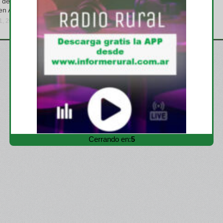
 de soja no
urea granulada por parte de
en Argentina
terceros
31, 2026
viernes, julio 31, 2026
Cerrando en:
3