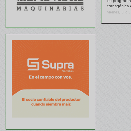
su programa
transgénica 
viernes, julio 