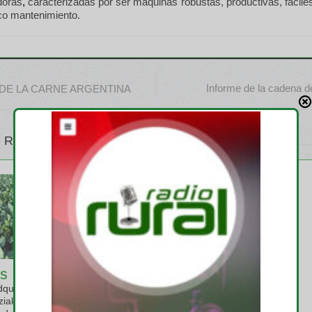
doras
,
caracterizadas por ser máquinas robustas, productivas, fácile
o mantenimiento.
Informe de la cadena 
DE LA CARNE ARGENTINA
 RELATIVOS
S
EMPRESAS
quiere el
Profertil logra la verificación
ziak y consolida
de la huella de carbono de su