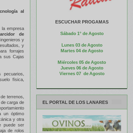
nología al
ESCUCHAR PROGAMAS
, la empresa
Sábado 1° de Agosto
arcidor de
ingenieros y
Lunes 03 de Agosto
esultados, y
M
artes 04 de Agosto
ra forrajes
 a sus Cajas
Miércoles 05 de
Agosto
Jueves 06 de Agosto
Viernes 07 de Agosto
 pecuarios,
uelo física,
 de terrenos,
EL PORTAL DE LOS LANARES
 de carga de
mportamiento
a un óptimo
ánica y otra
ue puede ser
aja de rolos