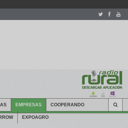
room table ceremony. welcome to our
perfectwatches.is
shop. best
CAS
EMPRESAS
COOPERANDO
ARROW
EXPOAGRO