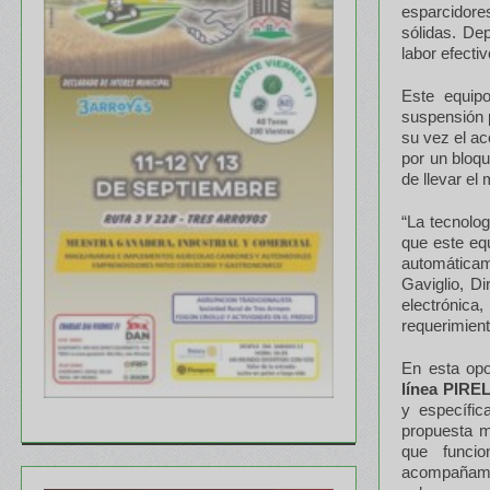
esparcidore
sólidas. De
labor efecti
Este equip
suspensión p
su vez el ac
por un bloqu
de llevar el 
“La tecnolo
que este eq
automáticam
Gaviglio, Di
electrónic
requerimient
En esta op
línea PIR
y específic
propuesta m
que funci
acompañamie