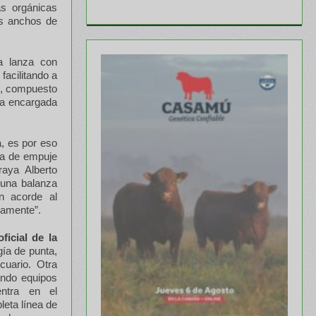
as orgánicas
es anchos de
a lanza con
facilitando a
je, compuesto
lla encargada
, es por eso
la de empuje
raya Alberto
r una balanza
n acorde al
iamente”.
oficial de la
gía de punta,
cuario. Otra
ando equipos
ntra en el
eta línea de