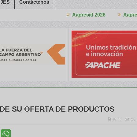
JES
Contáctenos
Aapresid 2026
Aapresid 2026
l Congreso
Del Cono Sur al Mundo
Jáuregui Lorda comercializó 
DE SU OFERTA DE PRODUCTOS
Print
Cor
cebook
Twitter
WhatsApp