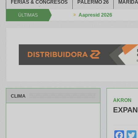
FERIAS & CONGRESOS
PALERMO 26
MARIDA
ÚLTIMAS
Aapresid 2026
echan la Mano
El portfolio de ILLINOIS despertó mucho interés en e
NOTICIAS
CLIMA
AKRON
EXPAN
Fa