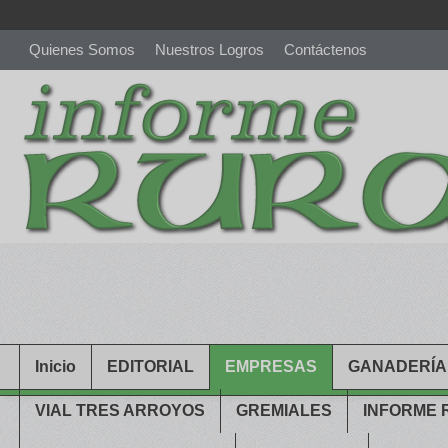
Quienes Somos
Nuestros Logros
Contáctenos
richardmillereplica
is also available with delicate watches for wo
youngsexdoll.com
with professional customer services. 1: 1 desi
Inicio
EDITORIAL
EMPRESAS
GANADERÍA
VIAL TRES ARROYOS
GREMIALES
INFORME 