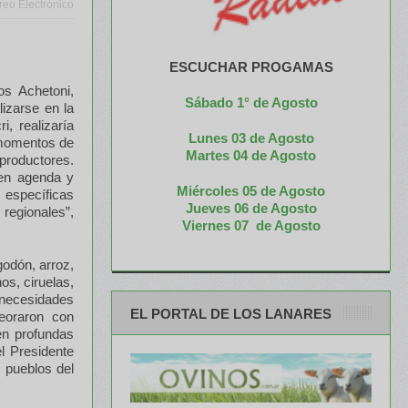
reo Electrónico
ESCUCHAR PROGAMAS
os Achetoni,
Sábado 1° de Agosto
lizarse en la
, realizaría
Lunes 03 de Agosto
 momentos de
M
artes 04 de Agosto
productores.
en agenda y
Miércoles 05 de
Agosto
 específicas
Jueves 06 de Agosto
regionales”,
Viernes 07 de Agosto
godón, arroz,
os, ciruelas,
 necesidades
EL PORTAL DE LOS LANARES
oraron con
en profundas
el Presidente
 pueblos del