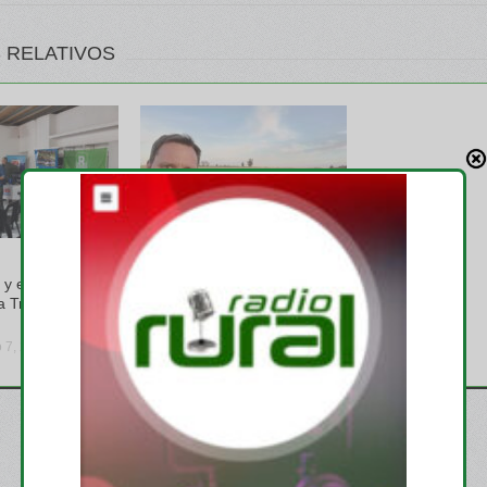
 RELATIVOS
GREMIALES
y el INTA
Se renovaron las autoridades
a Trabajadores
en CARBAP, Pablo Ginestet
es el nuevo presidente
o 7, 2026
viernes, julio 31, 2026