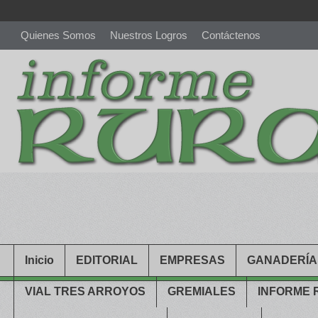
Quienes Somos
Nuestros Logros
Contáctenos
richardmillereplica
is also available with delicate watches for wo
youngsexdoll.com
with professional customer services. 1: 1 desi
Inicio
EDITORIAL
EMPRESAS
GANADERÍA
VIAL TRES ARROYOS
GREMIALES
INFORME 