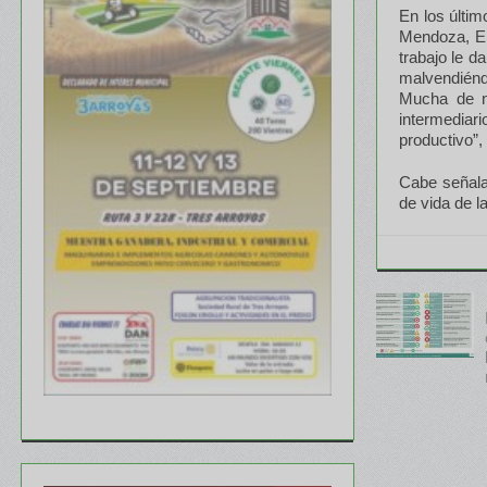
En los últi
Mendoza, En
trabajo le 
malvendién
Mucha de n
intermedia
productivo”,
Cabe señala
de vida de l