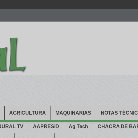
men.
patekphilippe.to
for sale in usa recognized command with dining 
gn high
https://reallydiamond.com/
.
AGRICULTURA
MAQUINARIAS
NOTAS TÉCNI
RURAL TV
AAPRESID
Ag Tech
CHACRA DE B