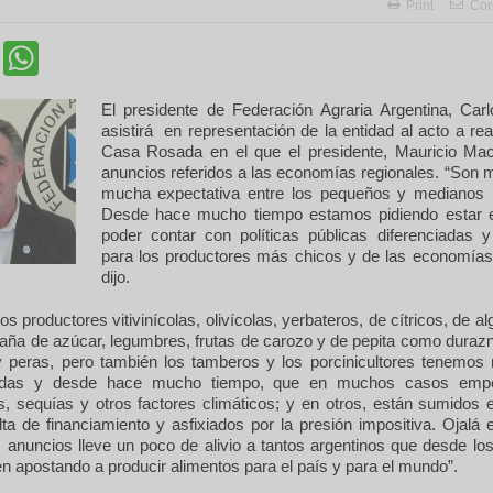
Print
Cor
cebook
Twitter
WhatsApp
El presidente de Federación Agraria Argentina, Carl
asistirá en representación de la entidad al acto a rea
Casa Rosada en el que el presidente, Mauricio Macri
anuncios referidos a las economías regionales. “Son
mucha expectativa entre los pequeños y medianos 
Desde hace mucho tiempo estamos pidiendo estar 
poder contar con políticas públicas diferenciadas y
para los productores más chicos y de las economías 
dijo.
os productores vitivinícolas, olivícolas, yerbateros, de cítricos, de al
aña de azúcar, legumbres, frutas de carozo y de pepita como durazn
peras, pero también los tamberos y los porcinicultores tenemos
ndas y desde hace mucho tiempo, que en muchos casos empe
s, sequías y otros factores climáticos; y en otros, están sumidos 
alta de financiamiento y asfixiados por la presión impositiva. Ojalá 
 anuncios lleve un poco de alivio a tantos argentinos que desde los
uen apostando a producir alimentos para el país y para el mundo”.