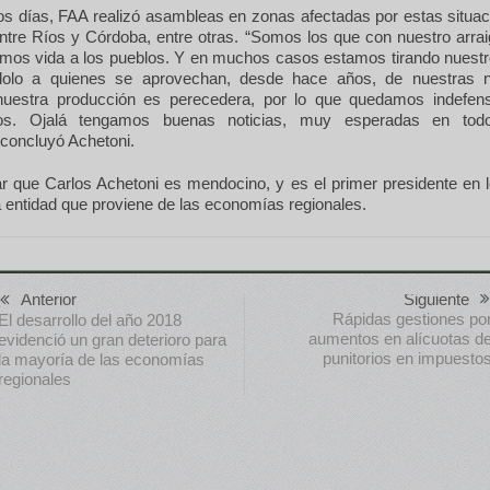
mos días, FAA realizó asambleas en zonas afectadas por estas situa
tre Ríos y Córdoba, entre otras. “Somos los que con nuestro arrai
damos vida a los pueblos. Y en muchos casos estamos tirando nuestr
dolo a quienes se aprovechan, desde hace años, de nuestras n
uestra producción es perecedera, por lo que quedamos indefens
rios. Ojalá tengamos buenas noticias, muy esperadas en todo 
 concluyó Achetoni.
r que Carlos Achetoni es mendocino, y es el primer presidente en 
a entidad que proviene de las economías regionales.
Anterior
Siguiente
Rápidas gestiones po
El desarrollo del año 2018
aumentos en alícuotas d
evidenció un gran deterioro para
punitorios en impuesto
la mayoría de las economías
regionales