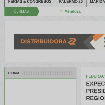
FERIAS & CONGRESOS
PALERMO 26
MARIDA
ÚLTIMAS
Mendoza
Congreso Aapresid
El RENATRE y el INTA capacitaron a Trabajador
NOTICIAS
CLIMA
FEDERACI
EXPEC
PRESI
REGIO