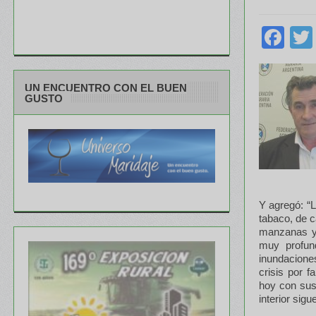
Fa
UN ENCUENTRO CON EL BUEN
GUSTO
Y agregó: “L
tabaco, de c
manzanas y 
muy profu
inundacione
crisis por f
hoy con sus
interior sig