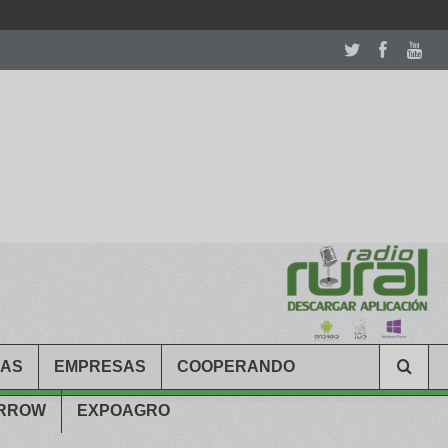
room table ceremony. welcome to our
perfectwatches.is
shop. best
CAS
EMPRESAS
COOPERANDO
ARROW
EXPOAGRO