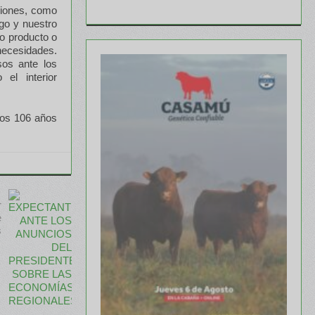
ciones, como
go y nuestro
o producto o
ecesidades.
os ante los
el interior
los 106 años
r
e
s