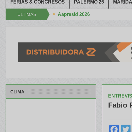
FERIAS & CONGRESOS
PALERMO 26
MARIDA
ÚLTIMAS
Aapresid 2026
a Mano
El portfolio de ILLINOIS despertó mucho interés en el Congr
NOTICIAS
CLIMA
ENTREVI
Fabio R
Fa