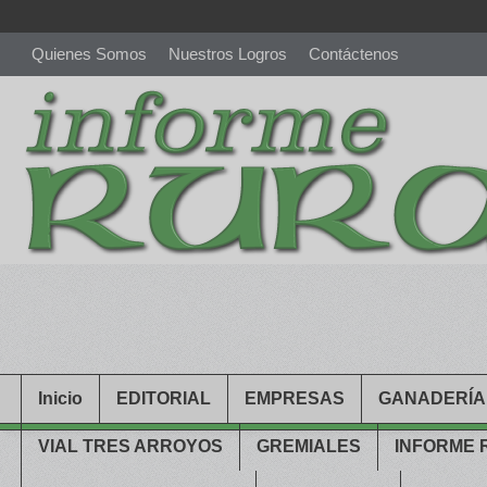
Quienes Somos
Nuestros Logros
Contáctenos
richardmillereplica
is also available with delicate watches for wo
youngsexdoll.com
with professional customer services. 1: 1 desi
Inicio
EDITORIAL
EMPRESAS
GANADERÍA
VIAL TRES ARROYOS
GREMIALES
INFORME 