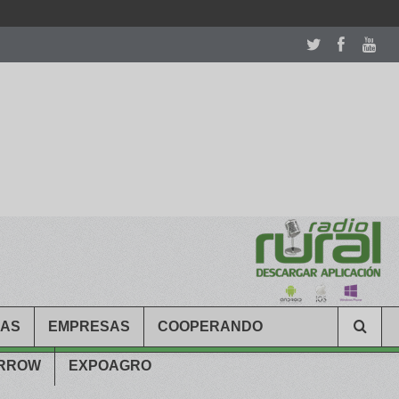
room table ceremony. welcome to our
perfectwatches.is
shop. best
CAS
EMPRESAS
COOPERANDO
ARROW
EXPOAGRO