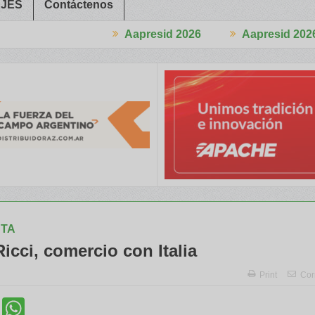
JES
Contáctenos
Aapresid 2026
Aapresid 2026
eso
Del Cono Sur al Mundo
Jáuregui Lorda comercializó 4.870 c
STA
icci, comercio con Italia
Print
Cor
cebook
Twitter
WhatsApp