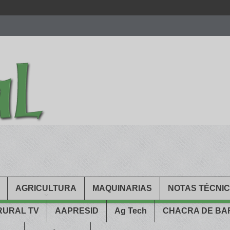
men.
patekphilippe.to
for sale in usa recognized command with dining 
gn high
https://reallydiamond.com/
.
AGRICULTURA
MAQUINARIAS
NOTAS TÉCNI
RURAL TV
AAPRESID
Ag Tech
CHACRA DE B