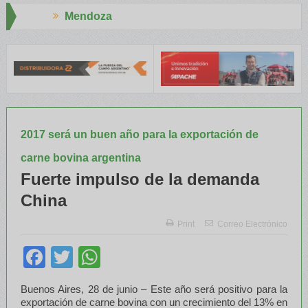
oza
Aapresid 20
E y el INTA capacitaron a Trabajadores Rurales
Legisladores y E
2017 será un buen año para la exportación de
carne bovina argentina
Fuerte impulso de la demanda
China
Print
Correo Electrónico
Facebook
Twitter
WhatsApp
Buenos Aires, 28 de junio – Este año será positivo para la
exportación de carne bovina con un crecimiento del 13% en