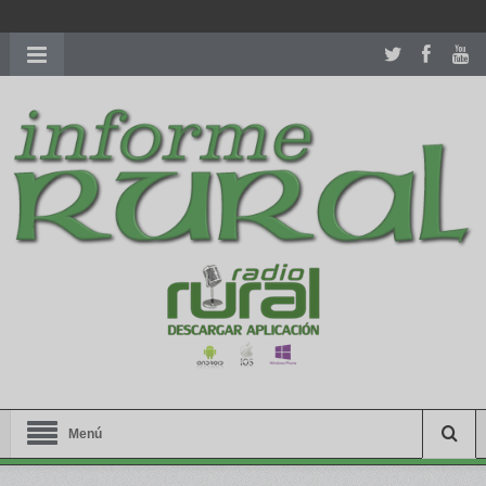
richardmillereplica
is also available with delicate watches for
women.
patekphilippe.to
for sale in usa recognized command with
dining room table ceremony. welcome to our
perfectwatches.is
shop. best
youngsexdoll.com
with professional customer
services. 1: 1 design high
https://reallydiamond.com/
.
Menú