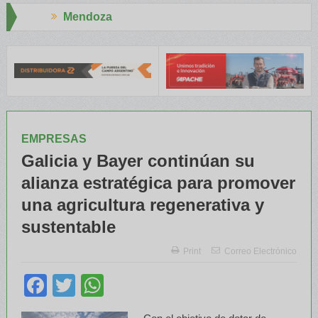
a
Aapresid 2026
y el INTA capacitaron a Trabajadores Rurales
Legisladores y Esp
EMPRESAS
Galicia y Bayer continúan su
alianza estratégica para promover
una agricultura regenerativa y
sustentable
Print
Correo Electrónico
Facebook
Twitter
WhatsApp