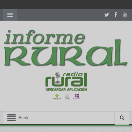
richardmillereplica
is also available with delicate watches for
women.
patekphilippe.to
for sale in usa recognized command with
dining room table ceremony. welcome to our
perfectwatches.is
shop. best
youngsexdoll.com
with professional customer
services. 1: 1 design high
https://reallydiamond.com/
.
Menú