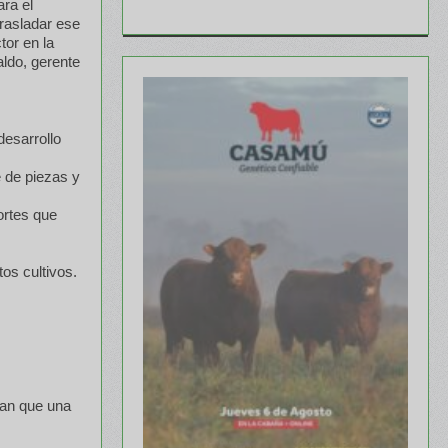
ara el
trasladar ese
tor en la
ldo, gerente
desarrollo
e de piezas y
ortes que
os cultivos.
man que una