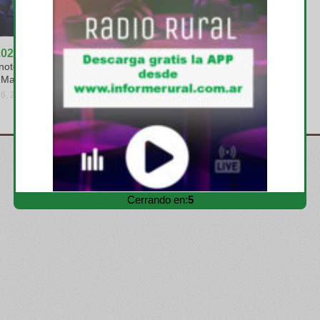
2026
Aapresid 2026
notecnología se
El portfolio de ILLINOIS
a Mano
despertó mucho interés en el
Congreso
 6, 2026
jueves, agosto 6, 2026
Cerrando en:
3