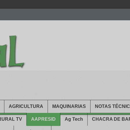
men.
patekphilippe.to
for sale in usa recognized command with dining 
gn high
https://reallydiamond.com/
.
AGRICULTURA
MAQUINARIAS
NOTAS TÉCNI
RURAL TV
AAPRESID
Ag Tech
CHACRA DE B