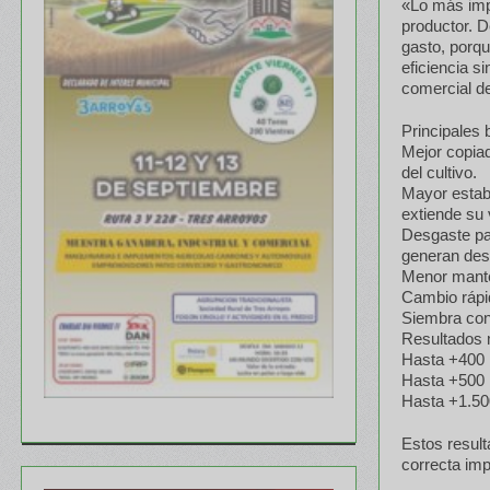
«Lo más impo
productor. D
gasto, porqu
eficiencia s
comercial de
Principales 
Mejor copiad
del cultivo.
Mayor estabi
extiende su v
Desgaste par
generan des
Menor mante
Cambio rápid
Siembra cons
Resultados
Hasta +400 
Hasta +500 k
Hasta +1.50
Estos result
correcta imp