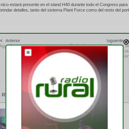
cnico estará presente en el stand H40 durante todo el Congreso para
brindar detalles, tanto del sistema Plant Force como del resto del port
Anterior
Siguiente
Profertil presenta su Reporte d
AguaSiempre dejó su marca
Sostenibilidad 2024: eficiencia
compromiso y transformació
 RELATIVOS