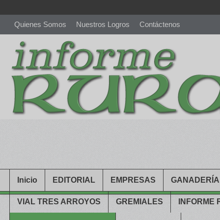
Quienes Somos
Nuestros Logros
Contáctenos
richardmillereplica
is also available with delicate watches for wo
youngsexdoll.com
with professional customer services. 1: 1 desi
Inicio
EDITORIAL
EMPRESAS
GANADERÍA
VIAL TRES ARROYOS
GREMIALES
INFORME 