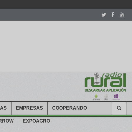
room table ceremony. welcome to our
perfectwatches.is
shop. best
CAS
EMPRESAS
COOPERANDO
ARROW
EXPOAGRO