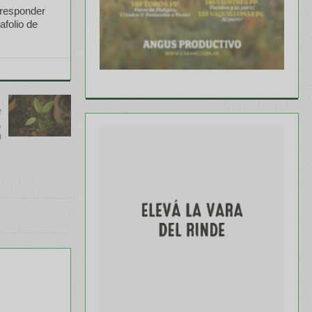
 responder
afolio de
e
,
n