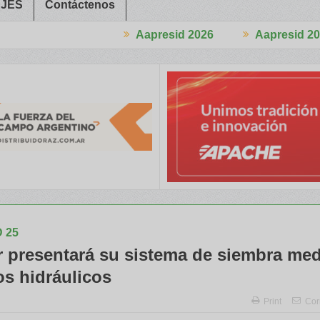
JES
Contáctenos
Aapresid 2026
Aapresid 2026
greso
Del Cono Sur al Mundo
Jáuregui Lorda comercializó 4.870
 25
r presentará su sistema de siembra med
os hidráulicos
Print
Cor