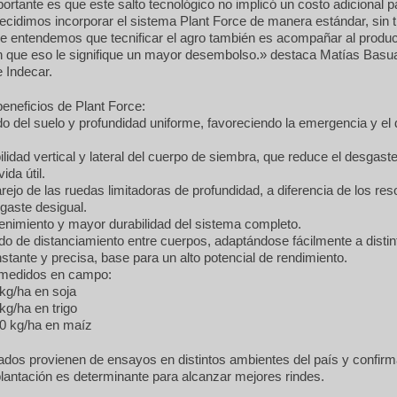
rtante es que este salto tecnológico no implicó un costo adicional p
ecidimos incorporar el sistema Plant Force de manera estándar, sin 
e entendemos que tecnificar el agro también es acompañar al produc
in que eso le signifique un mayor desembolso.» destaca Matías Basua
 Indecar.
beneficios de Plant Force:
o del suelo y profundidad uniforme, favoreciendo la emergencia y el 
lidad vertical y lateral del cuerpo de siembra, que reduce el desgast
ida útil.
ejo de las ruedas limitadoras de profundidad, a diferencia de los res
gaste desigual.
nimiento y mayor durabilidad del sistema completo.
o de distanciamiento entre cuerpos, adaptándose fácilmente a distint
tante y precisa, base para un alto potencial de rendimiento.
 medidos en campo:
kg/ha en soja
g/ha en trigo
0 kg/ha en maíz
ados provienen de ensayos en distintos ambientes del país y confir
lantación es determinante para alcanzar mejores rindes.