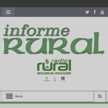
richardmillereplica
is also available with delicate watches for
women.
patekphilippe.to
for sale in usa recognized command with
dining room table ceremony. welcome to our
perfectwatches.is
shop. best
youngsexdoll.com
with professional customer
services. 1: 1 design high
https://reallydiamond.com/
.
Menú