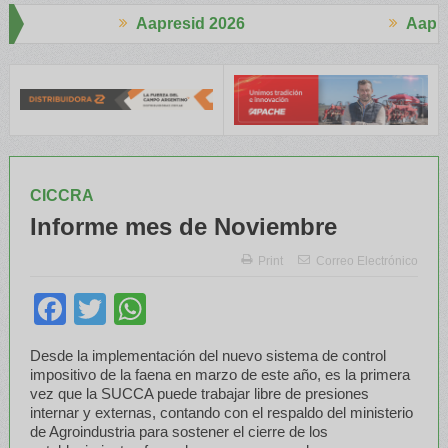
apresid 2026
Aapresid 2026
ce años de Crecimiento Sostenido
Diez años de evolución, Tropf
CICCRA
Informe mes de Noviembre
Print
Correo Electrónico
Facebook
Twitter
WhatsApp
Desde la implementación del nuevo sistema de control
impositivo de la faena en marzo de este año, es la primera
vez que la SUCCA puede trabajar libre de presiones
internar y externas, contando con el respaldo del ministerio
de Agroindustria para sostener el cierre de los