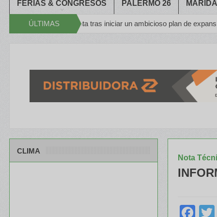
FERIAS & CONGRESOS
PALERMO 26
MARIDA
su planta tras iniciar un ambicioso plan de expansión
ÚLTIMAS
Congreso
Apache en el 
NOTICIAS
CLIMA
Nota Técn
INFORM
Fa