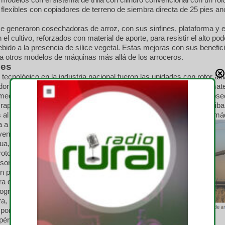
flexibles con copiadores de terreno de siembra directa de 25 pies a
e generaron cosechadoras de arroz, con sus sinfines, plataforma y 
 el cultivo, reforzados con material de aporte, para resistir el alto po
debido a la presencia de sílice vegetal. Estas mejoras con sus benefic
 a otros modelos de máquinas más allá de los arroceros.
les
tecnológico en la industria nacional fueron las unidades con rotor axi
dor de lona. En anchos mayores de corte como de 40 pies, ante mate
medos, se mejoró de manera notable la entrada de material a la cos
raper. En estas circunstancias se evita que el sistema de trilla recib
 al propiciar la entrega de material suelto y ordenado dentro de la má
a los órganos de trilla, el
veniente del Draper, forma una
a, floja y esponjada que
rotor central, con un manto del
or y de la misma densidad,
n proceso de desgrane suave.
a que con el rotor a bajo
logra el mayor desgrane con
ra, menos granza, y más fácil
por el sistema de limpieza
 pérdidas.