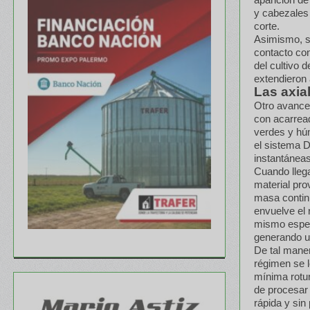
y cabezales 
corte.
Asimismo, s
contacto con
del cultivo 
extendieron
Las axia
Otro avance 
con acarrea
verdes y hú
el sistema D
instantáneas
Cuando llega 
material pro
masa continu
envuelve el 
mismo espes
generando u
De tal maner
régimen se 
mínima rotu
de procesar 
rápida y sin