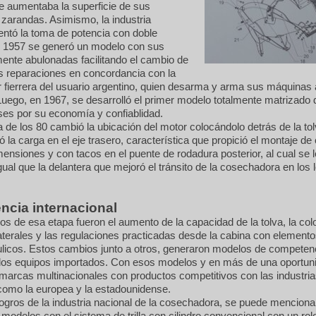
e aumentaba la superficie de sus
zarandas. Asimismo, la industria
entó la toma de potencia con doble
 1957 se generó un modelo con sus
mente abulonadas facilitando el cambio de
s reparaciones en concordancia con la
 fierrera del usuario argentino, quien desarma y arma sus máquinas
uego, en 1967, se desarrolló el primer modelo totalmente matrizado d
ses por su economía y confiablidad.
 de los 80 cambió la ubicación del motor colocándolo detrás de la tol
 la carga en el eje trasero, característica que propició el montaje de
nsiones y con tacos en el puente de rodadura posterior, al cual se l
gual que la delantera que mejoró el tránsito de la cosechadora en los 
cia internacional
s de esa etapa fueron el aumento de la capacidad de la tolva, la col
terales y las regulaciones practicadas desde la cabina con element
ulicos. Estos cambios junto a otros, generaron modelos de competenc
 los equipos importados. Con esos modelos y en más de una oportun
 marcas multinacionales con productos competitivos con las industri
omo la europea y la estadounidense.
logros de la industria nacional de la cosechadora, se puede mencionar
 modelos con el sistema de trilla con cilindro convencional con un rol