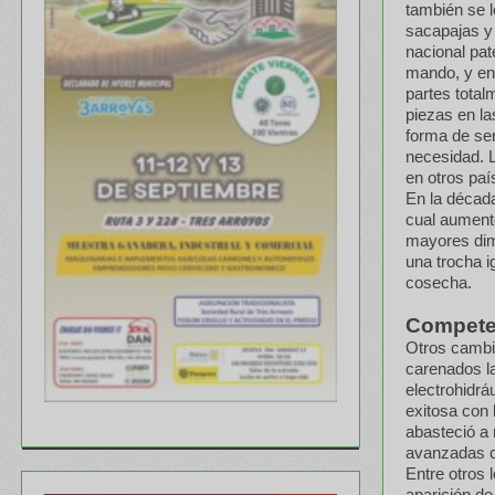
también se l
sacapajas y 
nacional pat
mando, y en
partes total
piezas en la
forma de ser
necesidad. L
en otros paí
En la década
cual aumentó
mayores dime
una trocha i
cosecha.
Competen
Otros cambio
carenados la
electrohidrá
exitosa con
abasteció a
avanzadas c
Entre otros 
aparición de