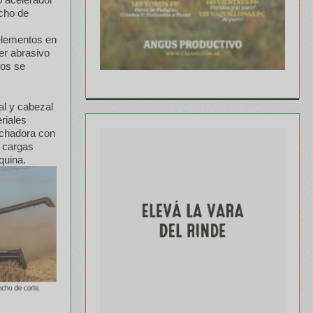
ncho de
elementos en
der abrasivo
ios se
al y cabezal
riales
echadora con
a cargas
quina.