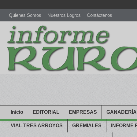
Quienes Somos
Nuestros Logros
Contáctenos
richardmillereplica
is also available with delicate watches for wo
youngsexdoll.com
with professional customer services. 1: 1 desi
Inicio
EDITORIAL
EMPRESAS
GANADERÍA
VIAL TRES ARROYOS
GREMIALES
INFORME 