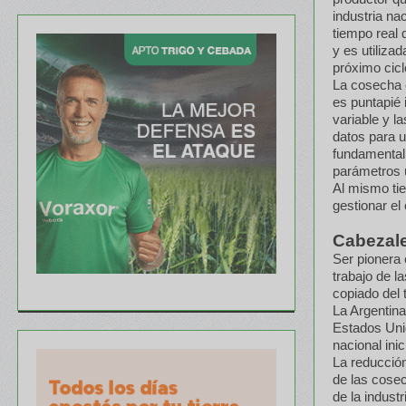
industria na
tiempo real
y es utilizad
próximo cicl
La cosecha 
es puntapié i
variable y l
datos para 
fundamental 
parámetros ú
Al mismo tie
gestionar el 
Cabezal
Ser pionera
trabajo de l
copiado del 
La Argentin
Estados Unid
nacional inic
La reducción
de las cosec
de la indust