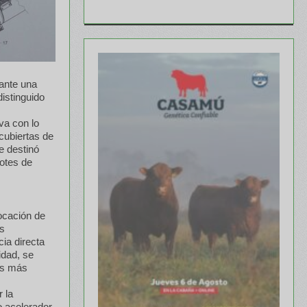
 ante una
istinguido
va con lo
 cubiertas de
e destinó
lotes de
ocación de
os
ia directa
idad, se
as más
 la
o acelerador