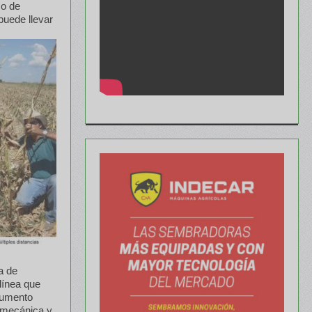
mo de
puede llevar
a de
 línea que
 aumento
o mecánica y