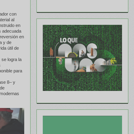
tador con
erial al
nstruido en
ás adecuada
u reversión en
a y de
da útil de
se logra la
s
ponible para
ase 8– y
 de
s modernas