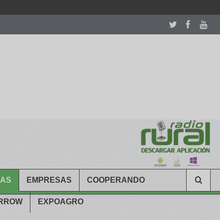
room table ceremony. welcome to our
perfectwatches.is
shop. best
CAS
EMPRESAS
COOPERANDO
ARROW
EXPOAGRO