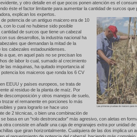
 evidente, y otro detalle en el que pocos ponen atención es el consu
endo éste el factor limitante para aumentar la cantidad de surcos que 
ora, explican los expertos.
de potencia de un antiguo maicero era de 10
a, con lo cual no hubiese sido posible
a cantidad de surcos que tiene un cabezal
on sus desarrollos, la industria nacional ha
cabezales que demandan la mitad de la
e los cabezales estadounidenses.
do a que, en aquel país no se precisan los
os de labor lo cual, sumado al crecimiento
de las máquinas, ha quitado importancia al
potencia los maiceros que ronda los 6 CV
, en EEUU y países europeos, se trata de
ente al residuo de la planta de maíz. Por
de descomposición y otros manejos de suelo,
 trozar el remanente en porciones lo más
ibles y para lograrlo se hace uso
te de 2 técnicas, o bien una combinación de
se basa en un “rolo destroncador” más agresivo, con aletas en form
 la otra consiste en añadir una caja de engranajes extra por unidad de
chillas que giran horizontalmente. Cualquiera de las dos implica un
o en el requerimiento de potencia del cabezal, haciendo más complej