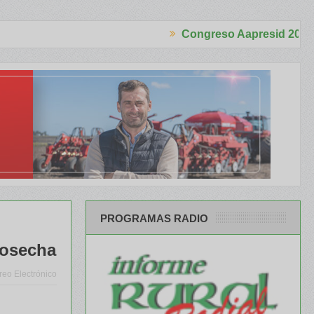
Congreso Aapresid 2026
ara el productor
Más de 100 paneles, invitados de lujo y todas las 
PROGRAMAS RADIO
cosecha
reo Electrónico