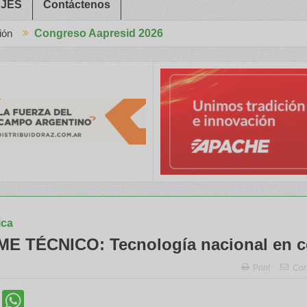
JES
Contáctenos
 Aapresid 2026
Congreso Aapresid 2026 con tecnología de punta y alto rendimiento p
ica
E TÉCNICO: Tecnología nacional en 
Print
Cor
cebook
Twitter
WhatsApp