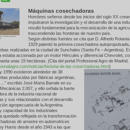
Máquinas cosechadoras
Hombres señeros desde los inicios del siglo XX crear
impulsaron la investigación y el desarrollo de una indu
resultó fundamental para la mecanización de la agricu
trascendiendo las fronteras de nuestro país.
Según distintas fuentes se cita que D. Alfredo Rotania
1929 patentó la primera cosechadora autopropulsada
uebas realizadas en la ciudad de Sunchales (Santa Fe – Argentina). E
 estaba accionada por un motor Hércules y diferencial Chevrolet, 
hasta unas 15 hectáreas. (Cita del portal Profesional Agro de Madrid,
esionalagro.com/noticias/historia-de-las-cosechadoras.html
)
y 1990 existieron alrededor de 38
ntas producidas por fábricas argentinas,
s…” escribió José María Barrale en su
 Mecánicas 2.007, y ello señala la fuerte
dora de la industria nacional de
s y sus relacionados con el desarrollo
ción agropecuaria de la Argentina.
y capacidad de los industriales
a quedado reflejada en la transformación
chadoras de arrastre en automotrices
 Harris desde el año 1943 a las que