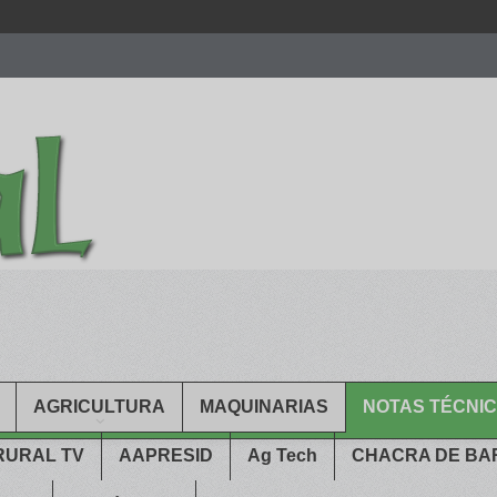
men.
patekphilippe.to
for sale in usa recognized command with dining 
gn high
https://reallydiamond.com/
.
AGRICULTURA
MAQUINARIAS
NOTAS TÉCNI
RURAL TV
AAPRESID
Ag Tech
CHACRA DE B