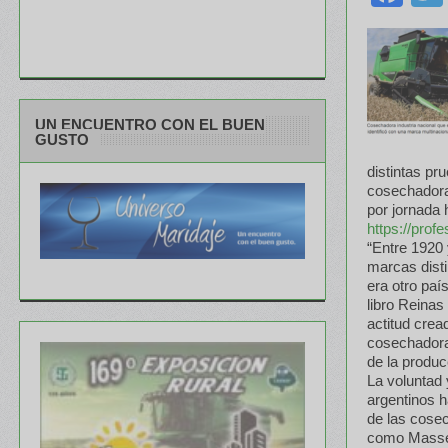
UN ENCUENTRO CON EL BUEN
GUSTO
distintas pr
cosechadora
por jornada 
https://prof
“Entre 1920 
marcas disti
era otro paí
libro Reinas
actitud crea
cosechadora
de la produc
La voluntad 
argentinos h
de las cose
como Massey