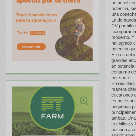
un beneficio
potencia, si
una cosechad
La demanda 
CV por hiler
incorporar l
moderno. Y c
ha logrado 
potencia qu
Ello es debi
grandes anch
en potencia 
consumo de 
por surco.
En realidad
manera difer
cuestiones 
es necesario
pequeñas pos
principalmen
ambas. Una 
cuchillas; y
acciona a cu
significativ