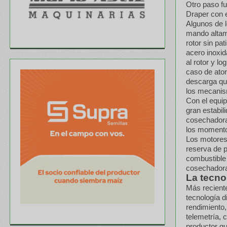
Otro paso fu
Draper con e
Algunos de l
mando altame
rotor sin pa
acero inoxi
al rotor y lo
caso de ator
descarga que
los mecanis
Con el equi
gran estabil
cosechadoras
los momento
Los motores
reserva de p
combustible
cosechadoras
La tecnol
Más recient
tecnología d
rendimiento, 
telemetría, c
productor qu