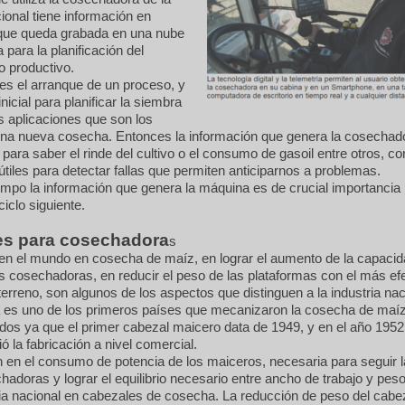
cional tiene información en
 que queda grabada en una nube
a para la planificación del
o productivo.
es el arranque de un proceso, y
nicial para planificar la siembra
as aplicaciones que son los
una nueva cosecha. Entonces la información que genera la cosechad
para saber el rinde del cultivo o el consumo de gasoil entre otros, 
tiles para detectar fallas que permiten anticiparnos a problemas.
mpo la información que genera la máquina es de crucial importancia
ciclo siguiente.
es para cosechadora
s
 en el mundo en cosecha de maíz, en lograr el aumento de la capaci
as cosechadoras, en reducir el peso de las plataformas con el más ef
terreno, son algunos de los aspectos que distinguen a la industria nac
a es uno de los primeros países que mecanizaron la cosecha de maíz
os ya que el primer cabezal maicero data de 1949, y en el año 1952 
ió la fabricación a nivel comercial.
 en el consumo de potencia de los maiceros, necesaria para seguir l
hadoras y lograr el equilibrio necesario entre ancho de trabajo y peso
ria nacional en cabezales de cosecha. La reducción de peso del cabez