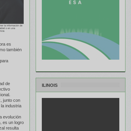
ora es
como también
 para
dad de
ILINOIS
ectivo
ional.
, junto con
la industria
a evolución
, es un logro
al resulta