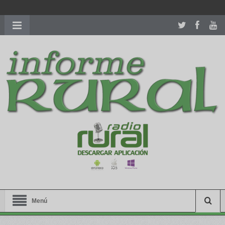
richardmillereplica
is also available with delicate watches for
women.
patekphilippe.to
for sale in usa recognized command with
dining room table ceremony. welcome to our
perfectwatches.is
shop. best
youngsexdoll.com
with professional customer
services. 1: 1 design high
https://reallydiamond.com/
.
Menú