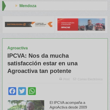
Aapresid 2026
NTA capacitaron a Trabajadores Rurales
Legisladores y Especiali
Agroactiva
IPCVA: Nos da mucha
satisfacción estar en una
Agroactiva tan potente
Print
Correo Electrónico
Facebook
Twitter
WhatsApp
El IPCVA acompaña a
AgroActiva desde 2009