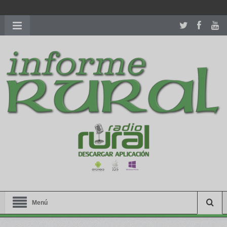
richardmillereplica
is also available with delicate watches for
women.
patekphilippe.to
for sale in usa recognized command with
dining room table ceremony. welcome to our
perfectwatches.is
shop. best
youngsexdoll.com
with professional customer
services. 1: 1 design high
https://reallydiamond.com/
.
Menú