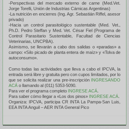
-Perspectivas del mercado externo de carne (Med.Vet.
Jorge Torelli, Unión de Industrias Cárnicas Argentinas)
-La nutrición en encierres (Ing. Agr. Sebastián Riffel, asesor
privado)
-Hacia un control parasitológico sustentable (Med. Vet.,
Ph.D. Pedro Steffan y Med. Vet. César Fiel (Programa de
Control Parasitario Sustentable, Facultad de Ciencias
Veterinarias, UNCPBA).
Asimismo, se llevarán a cabo dos salidas o «paradas» a
campo: «Silo picado de planta entera de maíz» y «Tolva de
autoconsumo».
Como todas las actividades que lleva a cabo el IPCVA, la
entrada será libre y gratuita pero con cupos limitados, por lo
que se solicita realizar una pre-inscripción
INGRESANDO
ACÁ
o llamando al (011) 5353-5090.
Para ver el programa completo
INGRESE ACÁ
.
Para saber cómo llegar a «Los dos pinos»
INGRESE ACÁ
.
Organiza: IPCVA, participa CR INTA La Pampa-San Luis,
EEA INTA Anguil – AER INTA General Pico