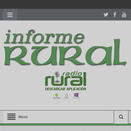
richardmillereplica
is also available with delicate watches for
women.
patekphilippe.to
for sale in usa recognized command with
dining room table ceremony. welcome to our
perfectwatches.is
shop. best
youngsexdoll.com
with professional customer
services. 1: 1 design high
https://reallydiamond.com/
.
Menú