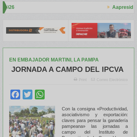
Aapresid 2026
Aapresid 2
ho interés en el Congreso
Del Cono Sur al Mundo
Jáuregui Lorda
EN EMBAJADOR MARTINI, LA PAMPA
JORNADA A CAMPO DEL IPCVA
Print
Correo Electrónico
Facebook
Twitter
WhatsApp
Con la consigna «Productividad,
asociativismo y exportación:
claves para pensar la ganadería
pampeana» las jornadas a
campo del Instituto de