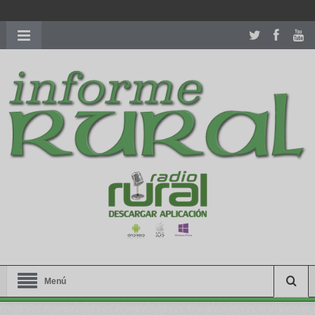
richardmillereplica
is also available with delicate watches for
women.
patekphilippe.to
for sale in usa recognized command with
dining room table ceremony. welcome to our
perfectwatches.is
shop. best
youngsexdoll.com
with professional customer
services. 1: 1 design high
https://reallydiamond.com/
.
Menú