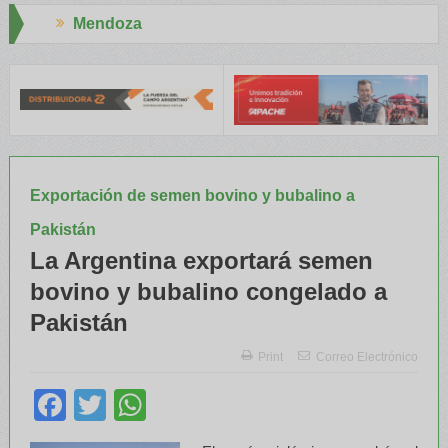
Aapresid 2026
INTA capacitaron a Trabajadores Rurales
Legisladores y Especial
Exportación de semen bovino y bubalino a
Pakistán
La Argentina exportará semen
bovino y bubalino congelado a
Pakistán
Print
Correo Electrónico
Facebook
Twitter
WhatsApp