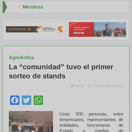
Aapresid 2026
 capacitaron a Trabajadores Rurales
Legisladores y Especialista
AgroActiva
La “comunidad” tuvo el primer
sorteo de stands
Print
Correo Electrónico
Facebook
Twitter
WhatsApp
Unas 500 personas, entre
empresarios, representantes de
entidades, funcionarios de
Estado y medios de