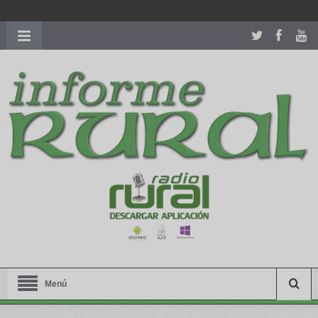
richardmillereplica
is also available with delicate watches for
women.
patekphilippe.to
for sale in usa recognized command with
dining room table ceremony. welcome to our
perfectwatches.is
shop. best
youngsexdoll.com
with professional customer
services. 1: 1 design high
https://reallydiamond.com/
.
Menú