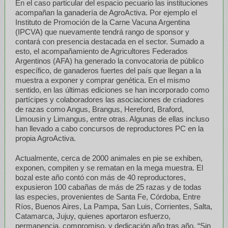
En el caso particular del espacio pecuario las instituciones
acompañan la ganadería de AgroActiva. Por ejemplo el
Instituto de Promoción de la Carne Vacuna Argentina
(IPCVA) que nuevamente tendrá rango de sponsor y
contará con presencia destacada en el sector. Sumado a
esto, el acompañamiento de Agricultores Federados
Argentinos (AFA) ha generado la convocatoria de público
específico, de ganaderos fuertes del país que llegan a la
muestra a exponer y comprar genética. En el mismo
sentido, en las últimas ediciones se han incorporado como
partícipes y colaboradores las asociaciones de criadores
de razas como Angus, Brangus, Hereford, Braford,
Limousin y Limangus, entre otras. Algunas de ellas incluso
han llevado a cabo concursos de reproductores PC en la
propia AgroActiva.
Actualmente, cerca de 2000 animales en pie se exhiben,
exponen, compiten y se rematan en la mega muestra. El
bozal este año contó con más de 40 reproductores,
expusieron 100 cabañas de más de 25 razas y de todas
las especies, provenientes de Santa Fe, Córdoba, Entre
Ríos, Buenos Aires, La Pampa, San Luis, Corrientes, Salta,
Catamarca, Jujuy, quienes aportaron esfuerzo,
permanencia, compromiso, y dedicación año tras año. “Sin