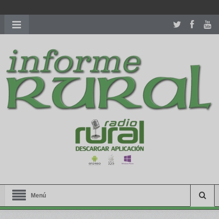
richardmillereplica
is also available with delicate watches for
women.
patekphilippe.to
for sale in usa recognized command with
dining room table ceremony. welcome to our
perfectwatches.is
shop. best
youngsexdoll.com
with professional customer
services. 1: 1 design high
https://reallydiamond.com/
.
Menú