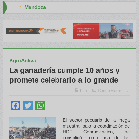
Aapresid 2026
 INTA capacitaron a Trabajadores Rurales
Legisladores y Especia
AgroActiva
La ganadería cumple 10 años y
promete celebrarlo a lo grande
Print
Correo Electrónico
Facebook
Twitter
WhatsApp
El sector pecuario de la mega
muestra, bajo la coordinación de
HDF Comunicación, se
consolidó como una de las