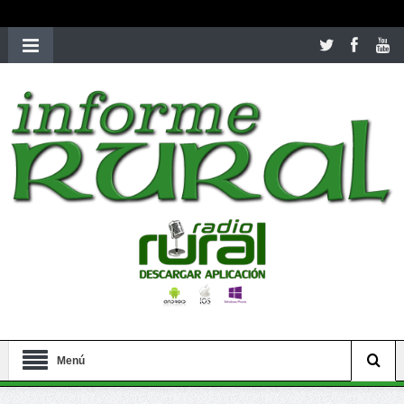
richardmillereplica
is also available with delicate watches for
women.
patekphilippe.to
for sale in usa recognized command with
dining room table ceremony. welcome to our
perfectwatches.is
shop. best
youngsexdoll.com
with professional customer
services. 1: 1 design high
https://reallydiamond.com/
.
Menú