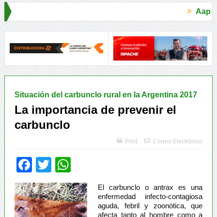
Aapresid 2026
es para una Producción Responsable
Alimentos seguros, la encrucija
Situación del carbunclo rural en la Argentina 2017
La importancia de prevenir el
carbunclo
Print
Correo Electrónico
Facebook
Twitter
WhatsApp
El carbunclo o antrax es una
enfermedad infecto-contagiosa
aguda, febril y zoonótica, que
afecta tanto al hombre como a