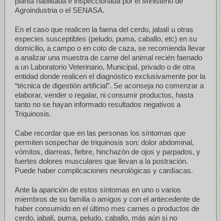
planta habilitada e inspeccionada por el Ministerio de
Agroindustria o el SENASA.
En el caso que realicen la faena del cerdo, jabalí u otras
especies susceptibles (peludo, puma, caballo, etc) en su
domicilio, a campo o en coto de caza, se recomienda llevar
a analizar una muestra de carne del animal recién faenado
a un Laboratorio Veterinario, Municipal, privado o de otra
entidad donde realicen el diagnóstico exclusivamente por la
“técnica de digestión artificial”. Se aconseja no comenzar a
elaborar, vender o regalar, ni consumir productos, hasta
tanto no se hayan informado resultados negativos a
Triquinosis.
Cabe recordar que en las personas los síntomas que
permiten sospechar de triquinosis son: dolor abdominal,
vómitos, diarreas, fiebre, hinchazón de ojos y parpados, y
fuertes dolores musculares que llevan a la postración.
Puede haber complicaciones neurológicas y cardíacas.
Ante la aparición de estos síntomas en uno o varios
miembros de su familia o amigos y con el antecedente de
haber consumido en el último mes carnes o productos de
cerdo, jabalí, puma, peludo, caballo, más aún si no