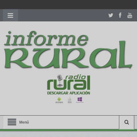
richardmillereplica
is also available with delicate watches for
women.
patekphilippe.to
for sale in usa recognized command with
dining room table ceremony. welcome to our
perfectwatches.is
shop. best
youngsexdoll.com
with professional customer
services. 1: 1 design high
https://reallydiamond.com/
.
Menú