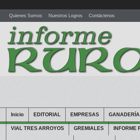
Quienes Somos
Nuestros Logros
Contáctenos
richardmillereplica
is also available with delicate watches for wo
youngsexdoll.com
with professional customer services. 1: 1 desi
Inicio
EDITORIAL
EMPRESAS
GANADERÍA
VIAL TRES ARROYOS
GREMIALES
INFORME 