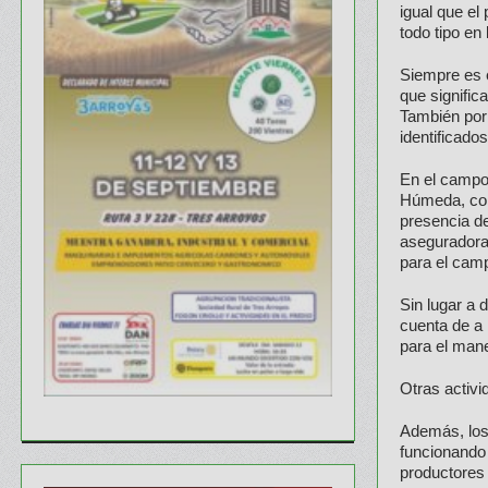
igual que el
todo tipo en 
Siempre es 
que signific
También por 
identificado
En el campo
Húmeda, conf
presencia de
aseguradora
para el cam
Sin lugar a 
cuenta de a 
para el man
Otras activ
Además, los 
funcionando 
productores 