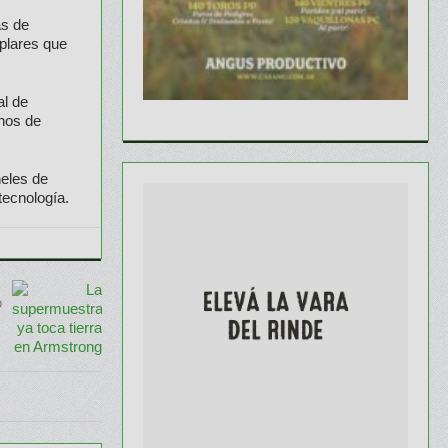
as de
plares que
al de
inos de
neles de
tecnología.
o