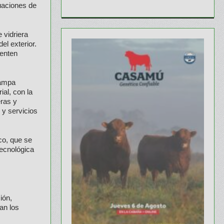
tuaciones de
 vidriera
el exterior.
ienten
Pampa
ial, con la
eras y
y servicios
ico, que se
tecnológica
ión,
an los