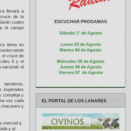
a llevará a
cruce de la
ESCUCHAR PROGAMAS
 Serán cuatro
ra el campo
Sábado 1° de Agosto
Lunes 03 de Agosto
ca tierra en
M
artes 04 de Agosto
 centro-oeste
 el cruce de
Miércoles 05 de
Agosto
coles 6 y el
Jueves 06 de Agosto
 nacional: el
Viernes 07 de Agosto
, tamberos,
ás esperados
y compleja y
una vez cada
EL PORTAL DE LOS LANARES
 chacarero y
es merced a
pida y al