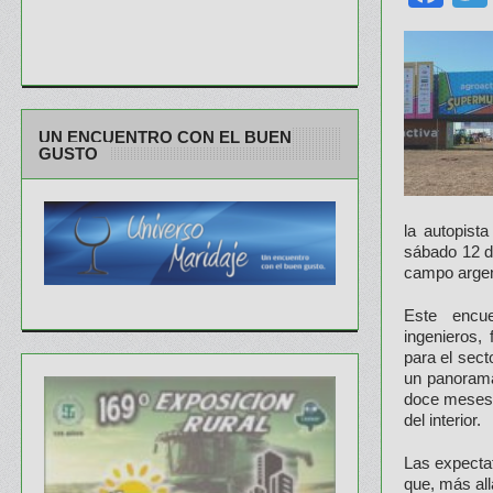
UN ENCUENTRO CON EL BUEN
GUSTO
la autopist
sábado 12 de
campo argen
Este encue
ingenieros,
para el sec
un panorama
doce meses 
del interior.
Las expecta
que, más all