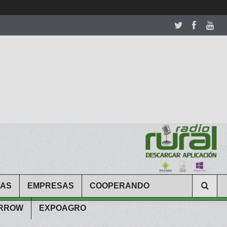
room table ceremony. welcome to our
perfectwatches.is
shop. best
CAS
EMPRESAS
COOPERANDO
ARROW
EXPOAGRO