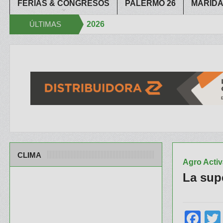
FERIAS & CONGRESOS
PALERMO 26
MARIDA
presid 2026
ÚLTIMAS
Aapr
rtfolio de ILLINOIS despertó mucho interés en el Congreso
Del Con
NOTICIAS
CLIMA
Agro Activ
La sup
Fa