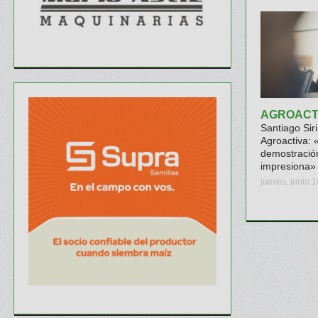
AGROACTI
Santiago Siri
Agroactiva: 
demostració
impresiona»
jueves, junio 