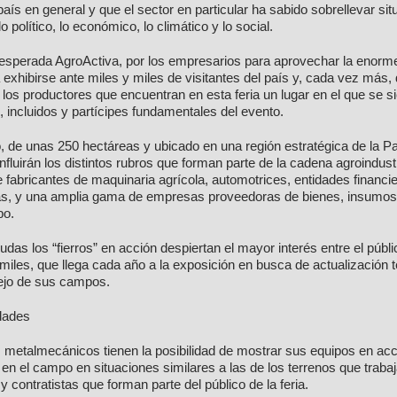
 país en general y que el sector en particular ha sabido sobrellevar si
lo político, lo económico, lo climático y lo social.
esperada AgroActiva, por los empresarios para aprovechar la enorme
a exhibirse ante miles y miles de visitantes del país y, cada vez más, d
los productores que encuentran en esta feria un lugar en el que se s
s, incluidos y partícipes fundamentales del evento.
, de unas 250 hectáreas y ubicado en una región estratégica de la 
luirán los distintos rubros que forman parte de la cadena agroindustr
 fabricantes de maquinaria agrícola, automotrices, entidades financi
s, y una amplia gama de empresas proveedoras de bienes, insumos 
po.
dudas los “fierros” en acción despiertan el mayor interés entre el públ
miles, que llega cada año a la exposición en busca de actualización 
ejo de sus campos.
idades
metalmecánicos tienen la posibilidad de mostrar sus equipos en acc
en el campo en situaciones similares a las de los terrenos que trabaj
y contratistas que forman parte del público de la feria.