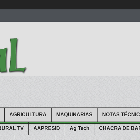
men.
patekphilippe.to
for sale in usa recognized command with dining 
gn high
https://reallydiamond.com/
.
AGRICULTURA
MAQUINARIAS
NOTAS TÉCNI
RURAL TV
AAPRESID
Ag Tech
CHACRA DE B