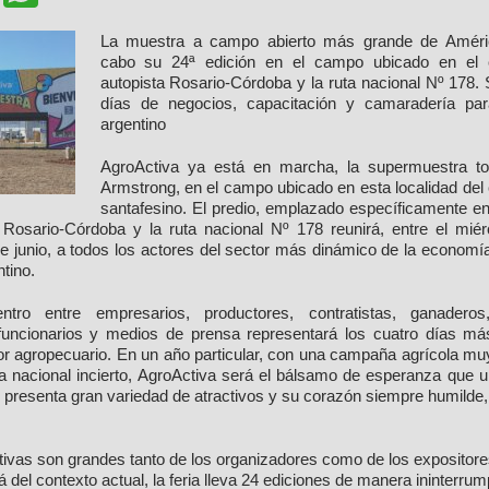
La muestra a campo abierto más grande de Améric
cabo su 24ª edición en el campo ubicado en el 
autopista Rosario-Córdoba y la ruta nacional Nº 178.
días de negocios, capacitación y camaradería pa
argentino
AgroActiva ya está en marcha, la supermuestra to
Armstrong, en el campo ubicado en esta localidad del
santafesino. El predio, emplazado específicamente en
a Rosario-Córdoba y la ruta nacional Nº 178 reunirá, entre el miér
 junio, a todos los actores del sector más dinámico de la economía
tino.
ntro entre empresarios, productores, contratistas, ganaderos
 funcionarios y medios de prensa representará los cuatro días m
tor agropecuario. En un año particular, con una campaña agrícola mu
 nacional incierto, AgroActiva será el bálsamo de esperanza que 
presenta gran variedad de atractivos y su corazón siempre humilde,
tivas son grandes tanto de los organizadores como de los expositor
á del contexto actual, la feria lleva 24 ediciones de manera ininterrum