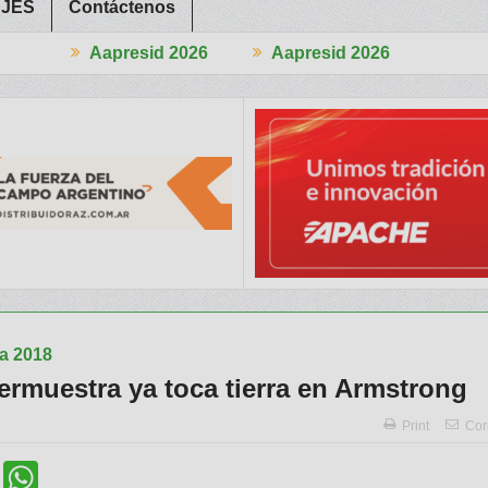
JES
Contáctenos
esid 2026
Aapresid 2026
Aa
o Sur al Mundo
Jáuregui Lorda comercializó 4.870 cabezas
El Co
a 2018
ermuestra ya toca tierra en Armstrong
Print
Cor
cebook
Twitter
WhatsApp