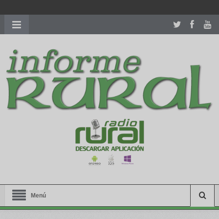
richardmillereplica
is also available with delicate watches for
women.
patekphilippe.to
for sale in usa recognized command with
dining room table ceremony. welcome to our
perfectwatches.is
shop. best
youngsexdoll.com
with professional customer
services. 1: 1 design high
https://reallydiamond.com/
.
Menú