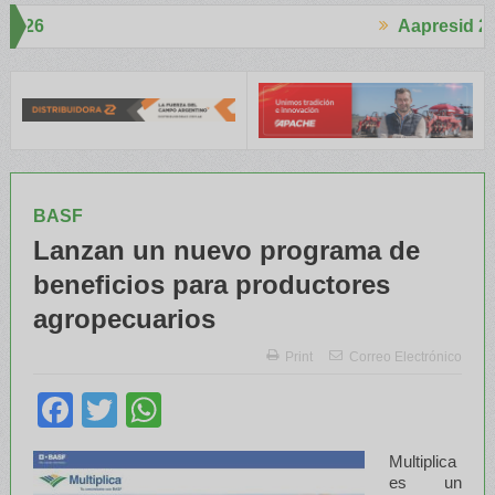
Aapresid 2026
Aapresid 2
ho interés en el Congreso
Del Cono Sur al Mundo
Jáuregui Lorda 
BASF
Lanzan un nuevo programa de
beneficios para productores
agropecuarios
Print
Correo Electrónico
Facebook
Twitter
WhatsApp
Multiplica
es un