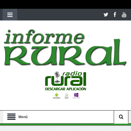
richardmillereplica
is also available with delicate watches for
women.
patekphilippe.to
for sale in usa recognized command with
dining room table ceremony. welcome to our
perfectwatches.is
shop. best
youngsexdoll.com
with professional customer
services. 1: 1 design high
https://reallydiamond.com/
.
Menú