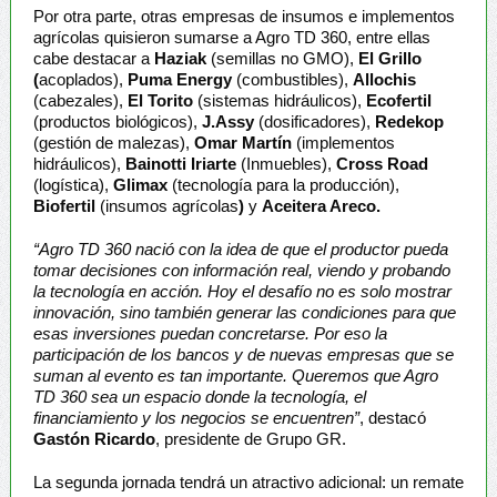
Por otra parte, otras empresas de insumos e implementos
agrícolas quisieron sumarse a Agro TD 360, entre ellas
cabe destacar a
Haziak
(semillas no GMO),
El Grillo
(
acoplados),
Puma Energy
(combustibles),
Allochis
(cabezales),
El Torito
(sistemas hidráulicos),
Ecofertil
(productos biológicos),
J.Assy
(dosificadores),
Redekop
(gestión de malezas),
Omar Martín
(implementos
hidráulicos),
Bainotti Iriarte
(Inmuebles),
Cross Road
(logística),
Glimax
(tecnología para la producción),
Biofertil
(insumos agrícolas
)
y
Aceitera Areco.
“Agro TD 360 nació con la idea de que el productor pueda
tomar decisiones con información real, viendo y probando
la tecnología en acción. Hoy el desafío no es solo mostrar
innovación, sino también generar las condiciones para que
esas inversiones puedan concretarse. Por eso la
participación de los bancos y de nuevas empresas que se
suman al evento es tan importante. Queremos que Agro
TD 360 sea un espacio donde la tecnología, el
financiamiento y los negocios se encuentren”
, destacó
Gastón Ricardo
, presidente de Grupo GR.
La segunda jornada tendrá un atractivo adicional: un remate