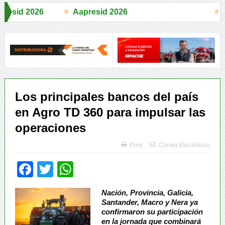
Aapresid 2026
Aapresid 2026
áuregui Lorda comercializó 4.870 cabezas
El Congreso se palpitó 
Los principales bancos del país
en Agro TD 360 para impulsar las
operaciones
Print
Correo Electrónico
Facebook
Twitter
WhatsApp
Nación, Provincia, Galicia,
Santander, Macro y Nera ya
confirmaron su participación
en la jornada que combinará