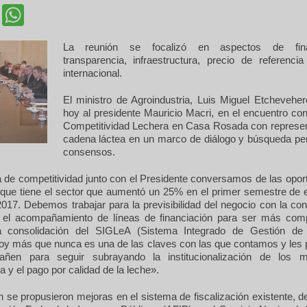
cebook
Twitter
WhatsApp
La reunión se focalizó en aspectos de finan
transparencia, infraestructura, precio de referencia
internacional.
El ministro de Agroindustria, Luis Miguel Etcheveh
hoy al presidente Mauricio Macri, en el encuentro co
Competitividad Lechera en Casa Rosada con represen
cadena láctea en un marco de diálogo y búsqueda p
consensos.
 de competitividad junto con el Presidente conversamos de las opor
 que tiene el sector que aumentó un 25% en el primer semestre de 
017. Debemos trabajar para la previsibilidad del negocio con la co
 el acompañamiento de líneas de financiación para ser más comp
a consolidación del SIGLeA (Sistema Integrado de Gestión de 
hoy más que nunca es una de las claves con las que contamos y les
ñen para seguir subrayando la institucionalización de los m
a y el pago por calidad de la leche».
n se propusieron mejoras en el sistema de fiscalización existente, 