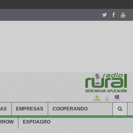
room table ceremony. welcome to our
perfectwatches.is
shop. best
CAS
EMPRESAS
COOPERANDO
ARROW
EXPOAGRO