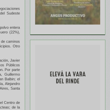
negociaciones
 del Sudeste
 polvo entera
uero (22%),
ed de caminos
cipios. Otro
ción, Javier
sos Públicos
ón. Por parte
a, Guillermo
n Balbin; el
a, Alejandro
Aires, Santa
del Centro de
cteas; de la