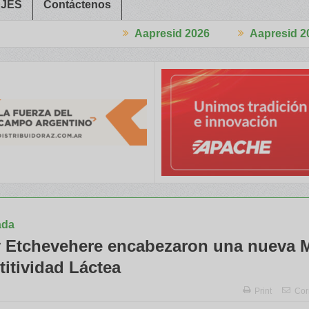
JES
Contáctenos
Aapresid 2026
Aapresid 2026
ngreso
Del Cono Sur al Mundo
Jáuregui Lorda comercializó 4.87
ada
y Etchevehere encabezaron una nueva 
itividad Láctea
Print
Cor