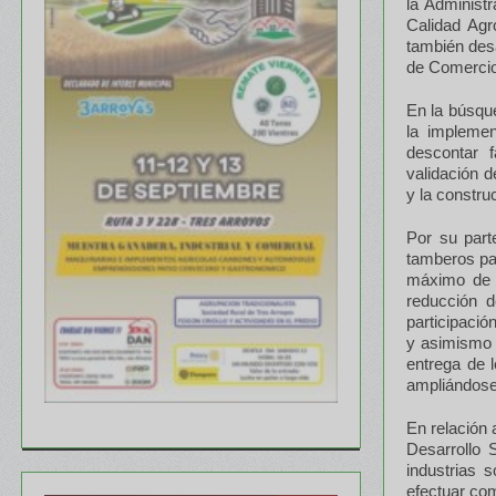
la Administ
Calidad Agr
también desa
de Comercio
En la búsque
la implemen
descontar f
validación d
y la constru
Por su part
tamberos par
máximo de 7
reducción d
participació
y asimismo d
entrega de 
ampliándose 
En relación 
Desarrollo S
industrias 
efectuar com