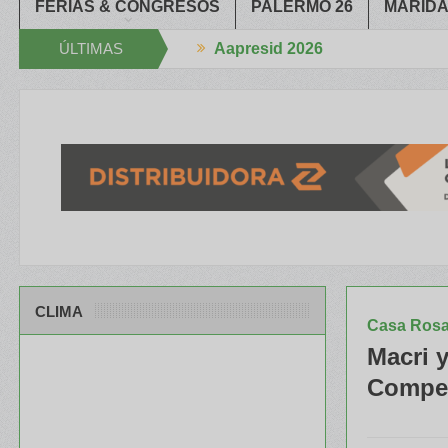
FERIAS & CONGRESOS
PALERMO 26
MARIDA
ÚLTIMAS
Aapresid 2026
n la Mano
El portfolio de ILLINOIS despertó mucho interés en el Co
NOTICIAS
CLIMA
Casa Ros
Macri 
Compet