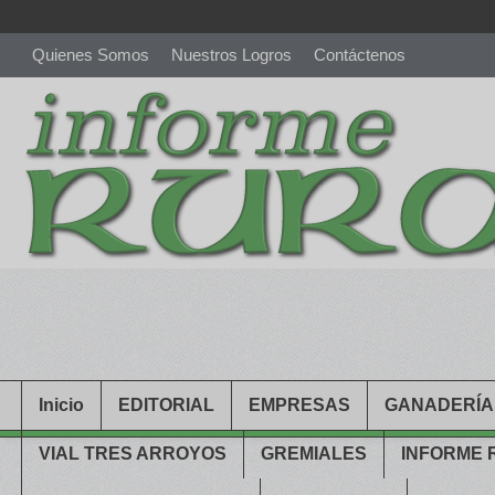
Quienes Somos
Nuestros Logros
Contáctenos
richardmillereplica
is also available with delicate watches for wo
youngsexdoll.com
with professional customer services. 1: 1 desi
Inicio
EDITORIAL
EMPRESAS
GANADERÍA
VIAL TRES ARROYOS
GREMIALES
INFORME 