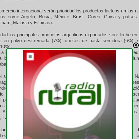
omercio internacional serán prioridad los productos lácteos en las 
s como Argelia, Rusia, México, Brasil, Corea, China y países
etnam, Malasia y Filipinas).
idad los principales productos argentinos exportados son: leche en
he en polvo descremada (7%), quesos de pasta semidura (6%), s
(10%).
a infraestructura, fue solicitada la continuidad de mejoras en la r
 los tambos y una coordinación entre Nación, Provincias y Muni
abajar fue la conectividad en las zonas rurales.
el secretario de Comercio, Miguel Braun, el presidente del Banco Na
aga; el director ejecutivo de la Administración Federal de Ingre
dro Cuccioli y representantes del Ministerio de Trabajo de la Naci
rio participaron el secretario de Agricultura, Ganadería y Pesc
l presidente de Senasa, Ricardo Negri; el presidente de INTA, Jua
io de Ganadería, Rodrigo Troncoso y el director nacional de Lecherí
 Acompañaron funcionarios del área de las provincias de Buenos 
, La Pampa, Entre Ríos y Santiago del Estero.
idad privada estuvieron dirigentes de entidades rurales nacionales, 
a Lechera, de la Asociación de Pequeñas y Medianas Empresas Lá