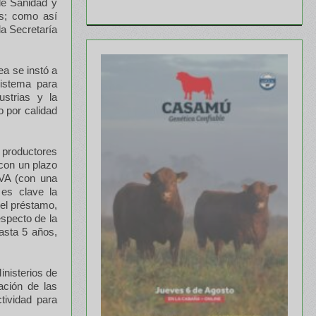
de Sanidad y
as; como así
la Secretaría
ea se instó a
sistema para
ustrias y la
o por calidad
 productores
 con un plazo
UVA (con una
 es clave la
del préstamo,
especto de la
asta 5 años,
inisterios de
pación de las
tividad para