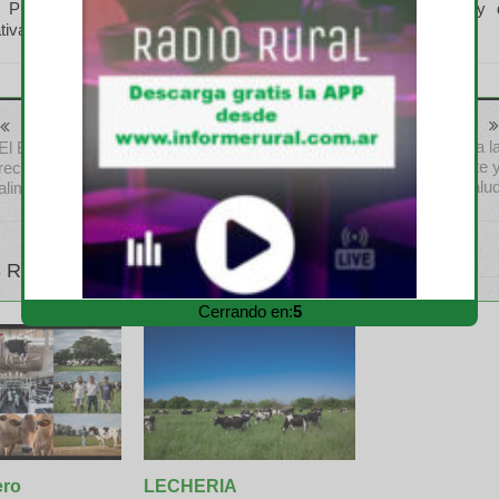
Productores del Oeste de la Provincia de Buenos Aires, y 
tiva de Productores Lecheros, entre otros.
Anterior
Siguiente
En una semana, toda l
El Business 20 presentó
actualidad de yerba mate 
recomendaciones para el futuro
salu
alimentario
 RELATIVOS
Cerrando en:
4
ero
LECHERIA