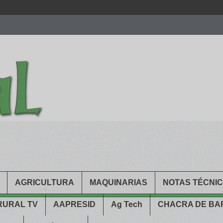
men.
patekphilippe.to
for sale in usa recognized command with dining 
gn high
https://reallydiamond.com/
.
AGRICULTURA
MAQUINARIAS
NOTAS TÉCNI
RURAL TV
AAPRESID
Ag Tech
CHACRA DE B