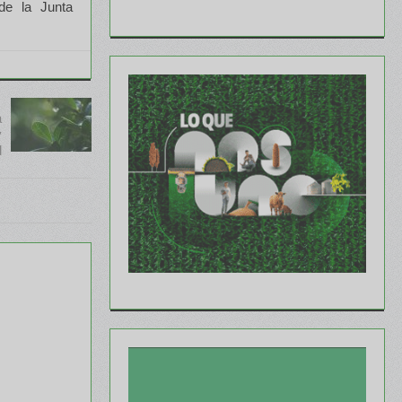
de la Junta
a
y
d