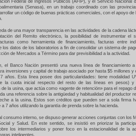
ración Federal de Ingresos Públicos (AFIP), y el Servicio Nacional 
oalimentaria (Senasa), en un trabajo coordinado con las provinci
rrollar un código de buenas prácticas comerciales, con el apoyo de 
.
da de una mayor transparencia en las actividades de la cadena láct
tación del Remito electrónico, la posibilidad de instrumentar el 
acturas como herramienta de financiamiento, facturas entre ind
e los datos de los laboratorios a fin de consolidar un sistema de pag
cción de Mercados a Término para dar previsibilidad a la actividad.
e, el Banco Nación presentó una nueva línea de financiamiento a
a inversiones y capital de trabajo asociado por hasta $5 millones y
 años. Esta línea posee dos particularidades: tiene modalidad 
e la cuota inicial respecto del resto de las líneas en pesos) y
n de la usina, que actúa como «agente de retención» para el repago 
a una referencia sobre la antigüedad y habitualidad del productor r
leche a la usina. Estos son créditos que pueden ser a sola firma h
a 7 años utilizando la garantía de prenda sobre la hacienda.
al consumo interno, se dispuso generar acciones conjuntas con los M
ocial y Salud. En este sentido, se insistió en priorizar la partici
sobre los intermediarios y poner foco en la estacionalidad de la ac
pras inteligentes.