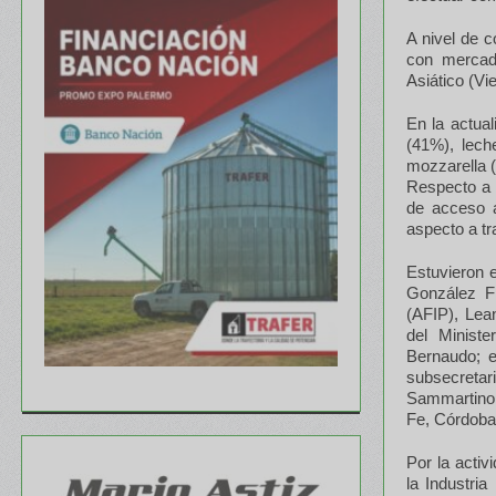
A nivel de c
con mercado
Asiático (Vi
En la actual
(41%), lec
mozzarella 
Respecto a l
de acceso a
aspecto a tr
Estuvieron 
González Fr
(AFIP), Lean
del Ministe
Bernaudo; e
subsecretar
Sammartino.
Fe, Córdoba
Por la activ
la Industri