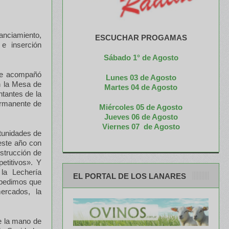
ciamiento,
ESCUCHAR PROGAMAS
 e inserción
Sábado 1° de Agosto
ere acompañó
Lunes 03 de Agosto
n la Mesa de
M
artes 04 de Agosto
tantes de la
ermanente de
Miércoles 05 de
Agosto
Jueves 06 de Agosto
Viernes 07 de Agosto
tunidades de
este año con
nstrucción de
etitivos». Y
la Lechería
EL PORTAL DE LOS LANARES
 pedimos que
ercados, la
de la mano de