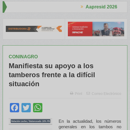
Aapresid 2026
ajadores Rurales
Legisladores y Especialistas abordaron claves 
CONINAGRO
Manifiesta su apoyo a los
tamberos frente a la difícil
situación
Print
Correo Electrónico
Facebook
Twitter
WhatsApp
En la actualidad, los números
generales en los tambos no