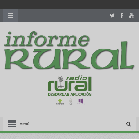
richardmillereplica
is also available with delicate watches for
women.
patekphilippe.to
for sale in usa recognized command with
dining room table ceremony. welcome to our
perfectwatches.is
shop. best
youngsexdoll.com
with professional customer
services. 1: 1 design high
https://reallydiamond.com/
.
Menú