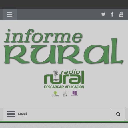
richardmillereplica
is also available with delicate watches for
women.
patekphilippe.to
for sale in usa recognized command with
dining room table ceremony. welcome to our
perfectwatches.is
shop. best
youngsexdoll.com
with professional customer
services. 1: 1 design high
https://reallydiamond.com/
.
Menú