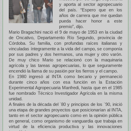
y aporta al sector agropecuario
del país. “Espero que en los
años de carrera que me quedan
pueda hacer honor a este
premio”, dijo.
Mario Bragachini nació el 9 de mayo de 1953 en la ciudad
de Oncativo, Departamento Río Segundo, provincia de
Córdoba. Su familia, con profundas raíces italianas y
vinculadas íntegramente a la vida del campo, se componía
por sus padres y dos hermanos, una mujer y otro varón.
De muy chico Mario se relacionó con la maquinaria
agrícola y las tareas agropecuarias, lo que seguramente
encendió la llama de su pasión por los fierros y el campo.
En 1980 ingresó al INTA como becario y permaneció
durante cinco años con esa función en la Estación
Experimental Agropecuaria Manfredi, hasta que en el 1985
fue nombrado Técnico Investigador Agrícola en la misma
unidad.
A finales de la década del `80 y principios de los `90, inició
una etapa de grandes proyectos que posicionarían al INTA,
tanto en el sector agropecuario como en la opinión pública
en general, como organismo de vanguardia que trabaja en
virtud de la eficiencia productiva y las innovaciones