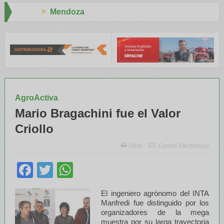
a
Aapresid 2026
y el INTA capacitaron a Trabajadores Rurales
Legisladores y Esp
AgroActiva
Mario Bragachini fue el Valor
Criollo
Print
Correo Electrónico
Facebook
Twitter
WhatsApp
El ingeniero agrónomo del INTA
Manfredi fue distinguido por los
organizadores de la mega
muestra por su larga trayectoria