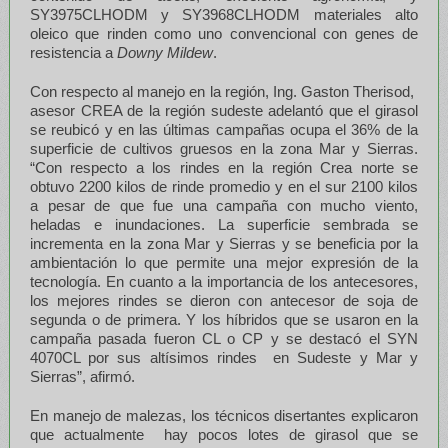
SY3975CLHODM y SY3968CLHODM materiales alto
oleico que rinden como uno convencional con genes de
resistencia a
Downy Mildew
.
Con respecto al manejo en la región, Ing. Gaston Therisod,
asesor CREA de la región sudeste adelantó que el girasol
se reubicó y en las últimas campañas ocupa el 36% de la
superficie de cultivos gruesos en la zona Mar y Sierras.
“Con respecto a los rindes en la región Crea norte se
obtuvo 2200 kilos de rinde promedio y en el sur 2100 kilos
a pesar de que fue una campaña con mucho viento,
heladas e inundaciones. La superficie sembrada se
incrementa en la zona Mar y Sierras y se beneficia por la
ambientación lo que permite una mejor expresión de la
tecnología. En cuanto a la importancia de los antecesores,
los mejores rindes se dieron con antecesor de soja de
segunda o de primera. Y los híbridos que se usaron en la
campaña pasada fueron CL o CP y se destacó el SYN
4070CL por sus altísimos rindes en Sudeste y Mar y
Sierras”, afirmó.
En manejo de malezas, los técnicos disertantes explicaron
que actualmente hay pocos lotes de girasol que se