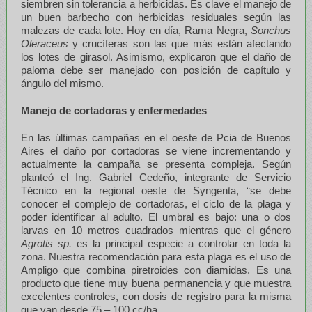
siembren sin tolerancia a herbicidas. Es clave el manejo de
un buen barbecho con herbicidas residuales según las
malezas de cada lote. Hoy en día, Rama Negra,
Sonchus
Oleraceus
y crucíferas son las que más están afectando
los lotes de girasol. Asimismo, explicaron que el daño de
paloma debe ser manejado con posición de capítulo y
ángulo del mismo.
Manejo de cortadoras y enfermedades
En las últimas campañas en el oeste de Pcia de Buenos
Aires el daño por cortadoras se viene incrementando y
actualmente la campaña se presenta compleja. Según
planteó el Ing. Gabriel Cedeño, integrante de Servicio
Técnico en la regional oeste de Syngenta, “se debe
conocer el complejo de cortadoras, el ciclo de la plaga y
poder identificar al adulto. El umbral es bajo: una o dos
larvas en 10 metros cuadrados mientras que el género
Agrotis sp.
es la principal especie a controlar en toda la
zona. Nuestra recomendación para esta plaga es el uso de
Ampligo que combina piretroides con diamidas. Es una
producto que tiene muy buena permanencia y que muestra
excelentes controles, con dosis de registro para la misma
que van desde 75 – 100 cc/ha.