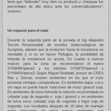
tiene que “defender” muy bien su producto y chequear los
porcentajes de alto oleico ante los comercializadores”,
sostuvo.
Un espacio para el maíz
Durante la segunda parte de la jornada el Ing Alejandro
Tozzini Responsable de eventos biotecnológicos de
Syngenta, planteó que la evolución hacia la resistencia es
inevitable y si no se hacen Refugios, la posibilidad de
retardar la resistencia se acorta. En cuanto a nuevos
maíces para la zona se recomendaron el nuevo
SYN848Viptera3 y los híbridos SYN875Viptera3 y
SYN840Viptera3. Según Miguel Redolatti, asesor de CREA
Mar y Sierras, existen ambientes en los que el maíz
presenta ventajas comparativas. En ambientes bajos con y
sin napa se puede hacer rotaciones de maíz/ girasol/ soja.
En ambientes de loma húmeda la rotación recomendada es
cebada/ soja de segunda o soja / girasol; y en ambientes
de loma seca: cebada/ soja de segunda o trigo/ soja de
segunda. Los resultados después de 10 años de manejar
estas rotaciones en estos macro ambientes son