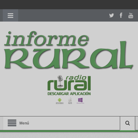
richardmillereplica
is also available with delicate watches for
women.
patekphilippe.to
for sale in usa recognized command with
dining room table ceremony. welcome to our
perfectwatches.is
shop. best
youngsexdoll.com
with professional customer
services. 1: 1 design high
https://reallydiamond.com/
.
Menú