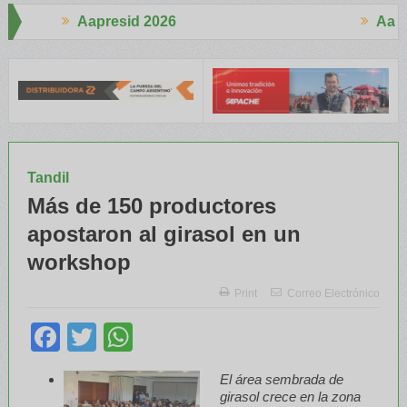
d 2026
Aapresid 2026
 se palpitó en el BCR Agtech Forum
Reglas de juego claras para 
Tandil
Más de 150 productores
apostaron al girasol en un
workshop
Print
Correo Electrónico
Facebook
Twitter
WhatsApp
El área sembrada de
girasol crece en la zona