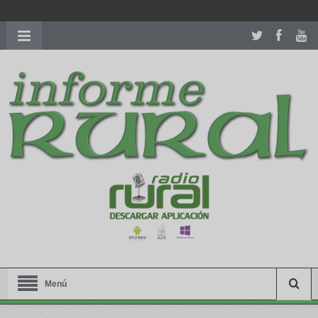
richardmillereplica
is also available with delicate watches for
women.
patekphilippe.to
for sale in usa recognized command with
dining room table ceremony. welcome to our
perfectwatches.is
shop. best
youngsexdoll.com
with professional customer
services. 1: 1 design high
https://reallydiamond.com/
.
Menú