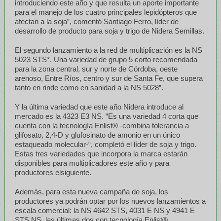
introduciendo este año y que resulta un aporte importante
para el manejo de los cuatro principales lepidópteros que
afectan a la soja”, comentó Santiago Ferro, líder de
desarrollo de producto para soja y trigo de Nidera Semillas.
El segundo lanzamiento a la red de multiplicación es la NS
5023 STS*. Una variedad de grupo 5 corto recomendada
para la zona central, sur y norte de Córdoba, oeste
arenoso, Entre Ríos, centro y sur de Santa Fe, que supera
tanto en rinde como en sanidad a la NS 5028”.
Y la última variedad que este año Nidera introduce al
mercado es la 4323 E3 NS. “Es una variedad 4 corta que
cuenta con la tecnología Enlist® -combina tolerancia a
glifosato, 2,4-D y glufosinato de amonio en un único
estaqueado molecular-“, completó el líder de soja y trigo.
Estas tres variedades que incorpora la marca estarán
disponibles para multiplicadores este año y para
productores elsiguiente.
Además, para esta nueva campaña de soja, los
productores ya podrán optar por los nuevos lanzamientos a
escala comercial: la NS 4642 STS, 4031 E NS y 4941 E
STS NS, las últimas dos con tecnología Enlist®.