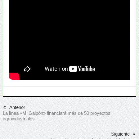
Anterior
La línea «Mi Galpón» financiará más de 50 proyectos
agroindustriales
Siguiente