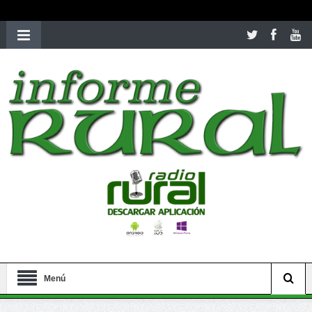
richardmillereplica
is also available with delicate watches for
women.
patekphilippe.to
for sale in usa recognized command with
dining room table ceremony. welcome to our
perfectwatches.is
shop. best
youngsexdoll.com
with professional customer
services. 1: 1 design high
https://reallydiamond.com/
.
Menú