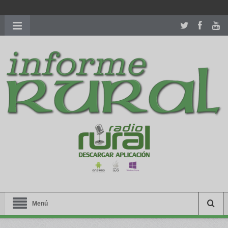
richardmillereplica
is also available with delicate watches for
women.
patekphilippe.to
for sale in usa recognized command with
dining room table ceremony. welcome to our
perfectwatches.is
shop. best
youngsexdoll.com
with professional customer
services. 1: 1 design high
https://reallydiamond.com/
.
Menú