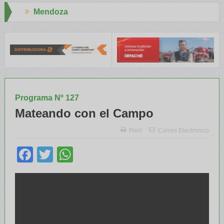
Aapresid 2026
l INTA capacitaron a Trabajadores Rurales
Legisladores y Especi
Programa Nº 127
Mateando con el Campo
Print
Correo Electrónico
Facebook
Twitter
WhatsApp