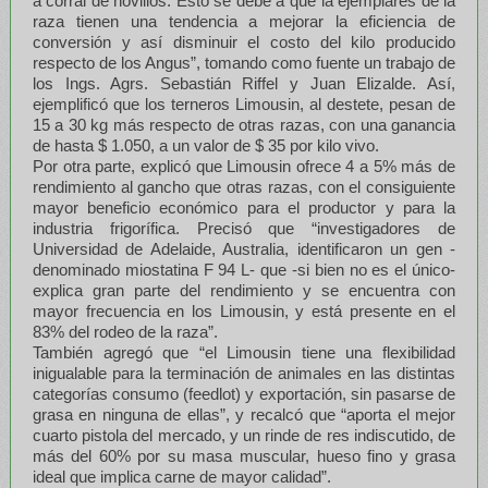
a corral de novillos. Esto se debe a que la ejemplares de la
raza tienen una tendencia a mejorar la eficiencia de
conversión y así disminuir el costo del kilo producido
respecto de los Angus”, tomando como fuente un trabajo de
los Ings. Agrs. Sebastián Riffel y Juan Elizalde. Así,
ejemplificó que los terneros Limousin, al destete, pesan de
15 a 30 kg más respecto de otras razas, con una ganancia
de hasta $ 1.050, a un valor de $ 35 por kilo vivo.
Por otra parte, explicó que Limousin ofrece 4 a 5% más de
rendimiento al gancho que otras razas, con el consiguiente
mayor beneficio económico para el productor y para la
industria frigorífica. Precisó que “investigadores de
Universidad de Adelaide, Australia, identificaron un gen -
denominado miostatina F 94 L- que -si bien no es el único-
explica gran parte del rendimiento y se encuentra con
mayor frecuencia en los Limousin, y está presente en el
83% del rodeo de la raza”.
También agregó que “el Limousin tiene una flexibilidad
inigualable para la terminación de animales en las distintas
categorías consumo (feedlot) y exportación, sin pasarse de
grasa en ninguna de ellas”, y recalcó que “aporta el mejor
cuarto pistola del mercado, y un rinde de res indiscutido, de
más del 60% por su masa muscular, hueso fino y grasa
ideal que implica carne de mayor calidad”.