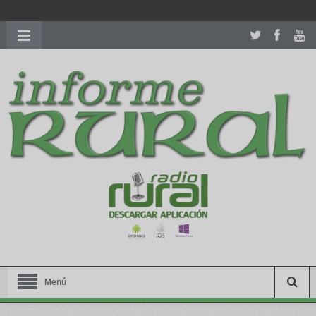
richardmillereplica
is also available with delicate watches for
women.
patekphilippe.to
for sale in usa recognized command with
dining room table ceremony. welcome to our
perfectwatches.is
shop. best
youngsexdoll.com
with professional customer
services. 1: 1 design high
https://reallydiamond.com/
.
Menú