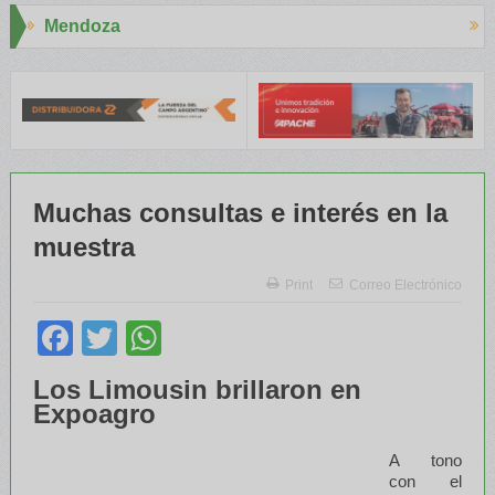
Aapresid 2026
A capacitaron a Trabajadores Rurales
Legisladores y Especialist
Muchas consultas e interés en la
muestra
Print
Correo Electrónico
Facebook
Twitter
WhatsApp
Los Limousin brillaron en
Expoagro
A tono
con el