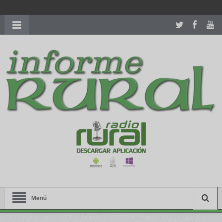
richardmillereplica
is also available with delicate watches for
women.
patekphilippe.to
for sale in usa recognized command with
dining room table ceremony. welcome to our
perfectwatches.is
shop. best
youngsexdoll.com
with professional customer
services. 1: 1 design high
https://reallydiamond.com/
.
Menú